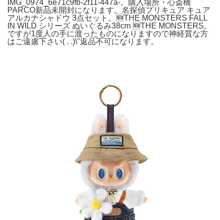
IMG_0974_6e71c9fb-2f11-447a-。購入場所・心斎橋
PARCO新品未開封になります。名探偵プリキュア キュア
アルカナシャドウ 3点セット。🆕THE MONSTERS FALL
IN WILD シリーズ ぬいぐるみ38cm 🆕THE MONSTERS。
ですが1度人の手に渡ったものになりますので神経質な方
はご遠慮下さい( . .)\"返品不可になります。