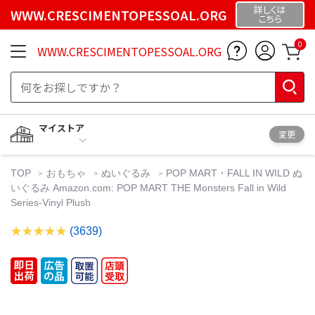
詳しくは
WWW.CRESCIMENTOPESSOAL.ORG
こちら
0
WWW.CRESCIMENTOPESSOAL.ORG
マイストア
変更
TOP
おもちゃ
ぬいぐるみ
POP MART・FALL IN WILD ぬ
いぐるみ Amazon.com: POP MART THE Monsters Fall in Wild
Series-Vinyl Plush
(3639)