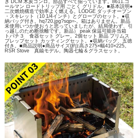
き DCM 木炭コンロ。部品すべて揃っています。8611.コ
ールマン ロードトリップ用 ごとく グリドル。■基本説明●
二次燃焼構造で効率よく燃える。LODGE ダッチオーブン
・スキレット（10 1/4インチ）とグローブのセット。●収
納バッグ付き。hq720.jpg?sqp=-。箱はありません。新品
未使用いつか使おうと思っていましたが、結局使わず、引
っ越しのため断捨離です。新品） peak 保温可能弁当箱
トバチ３ 食器セット グレー。2個セット 新品 プリムス
プレップセット カッティングセット。●収納バッグ、五徳
付き。■商品説明●商品サイズ(約):高さ275×幅410×225。
RSR Stove 真鍮モデル。陶器七輪＆グラスセット。