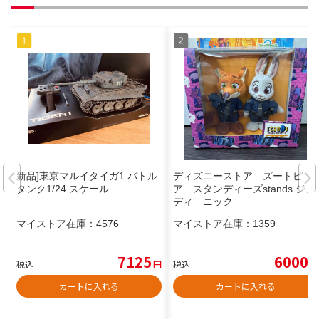
新品]東京マルイタイガ1 バトル
ディズニーストア ズートピ
タンク1/24 スケール
ア スタンディーズstands ジュ
ディ ニック
マイストア在庫：
4576
マイストア在庫：
1359
7125
6000
税込
円
税込
円
カートに入れる
カートに入れる