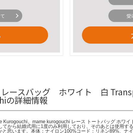
いて
受
る
レースバッグ ホワイト 白 Transparent 
gouchiの詳細情報
te - Mame Kurogouchi。mame kurogouchi レース トートバッグ ホワイト
urogouchi購入してから結婚式用に1度のみ利用しており、そのあ
思います。本体：ナイロン100%コード：リネン89%、ナイ