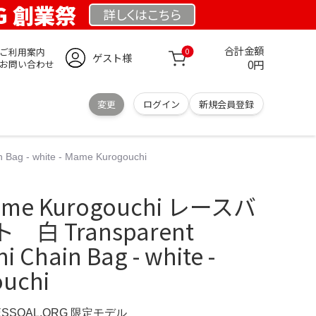
RG 創業祭
詳しくは
こちら
合計金額
ご利用案内
0
ゲスト様
0円
お問い合わせ
変更
ログイン
新規会員登録
 - white - Mame Kurogouchi
e Kurogouchi レースバ
白 Transparent
i Chain Bag - white -
uchi
ESSOAL.ORG 限定モデル