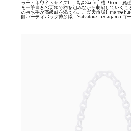
ラー：ホワイトサイズF：高さ24cm、横19cm、
を一筆書きの要領で柄を組みながら刺繍していくこ
の持ち手が高級感を添える。。楽天市場】mame ku
蘭パーティバック博多織。Salvatore Ferra