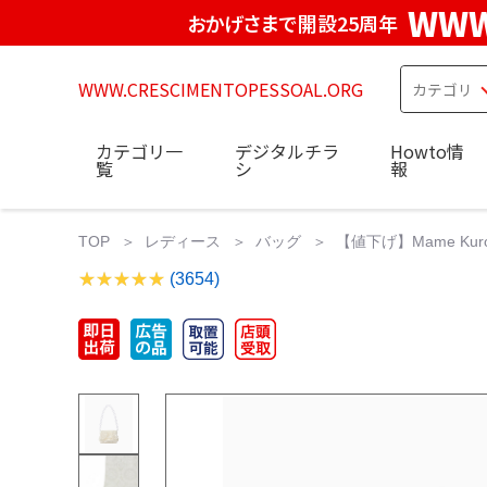
WWW
おかげさまで開設25周年
WWW.CRESCIMENTOPESSOAL.ORG
カテゴリ一
デジタルチラ
Howto情
覧
シ
報
TOP
レディース
バッグ
【値下げ】Mame Kurogou
(3654)