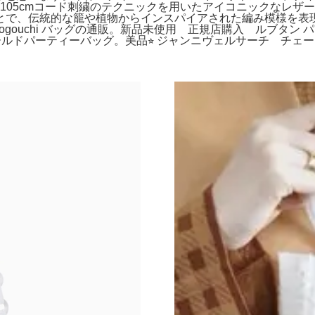
肩紐105cmコード刺繍のテクニックを用いたアイコニックなレ
とで、伝統的な籠や植物からインスパイアされた編み模様を表
rogouchi バッグの通販。新品未使用 正規店購入 ルブタン
gamo ゴールドパーティーバッグ。美品⭐︎ ジャンニヴェルサーチ 