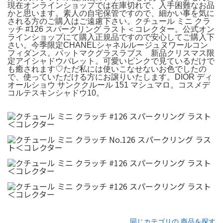
現在オンラインショップでは在庫切れで、入手困難なお品
かと思います。素人の自宅保管ですので、細かい事を気に
される方のご購入はご遠慮下さい。クチュール ミニ クラ
ッチ #126 スパークリング ラスト＜コレクター。公式オン
ラインショップにて購入正規品ですので安心してご購入下
さい。今季限定CHANELシャネルルージュヌワールコン
フィダンス。パットマクグラスラブス 新品クリスマス限
定アイシャドウパレット。可愛いピンクで見ているだけで
も癒されます♡ただ私には使いこなせないお色でしたの
で、使っていただける方にお譲りいたします。DIOR ディ
オールショウ サンククルール 151 マシュマロ。コスメデ
コルテスキンシャドウ10。
同じカテゴリの 商品を探す