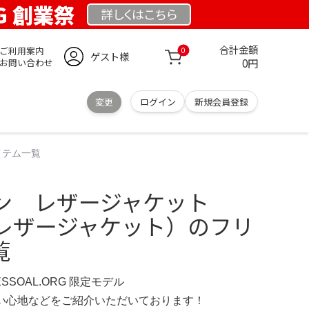
RG 創業祭
詳しくは
こちら
合計金額
ご利用案内
0
ゲスト様
0円
お問い合わせ
変更
ログイン
新規会員登録
イテム一覧
ン レザージャケット
hn（レザージャケット）のフリ
覧
ESSOAL.ORG 限定モデル
の使い心地などをご紹介いただいております！