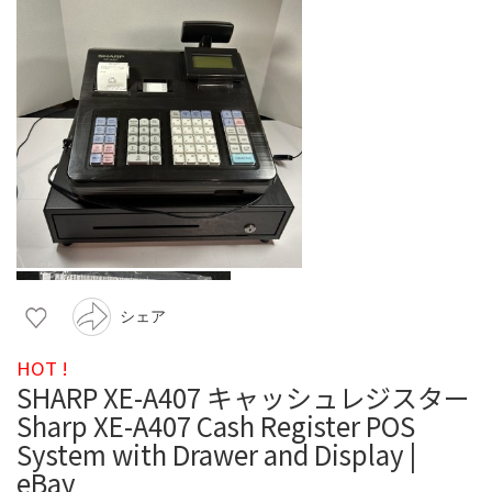
シェア
HOT !
SHARP XE-A407 キャッシュレジスター
Sharp XE-A407 Cash Register POS
System with Drawer and Display |
eBay