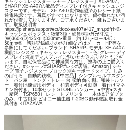
キャッシュレジスター シャープレジスター】XE-A407。
SHARP XE-A407の液晶ディスプレイ付きキャッシュレジ
スターです。モデル XE-A407動作確認済みレシート紙
通電確認です。写真がすべてになります。傷や取れない汚
れが付着しておりますが、ご了承ください。鍵もございま
す。取扱説明書
https://jp.sharp/support/ecr/doc/xea407a417_mn.pdf仕様▪️
キャッシュボックス：紙幣3種・硬貨6種▪️外形寸法：
(W)360×(D)425×(H)330mm▪️重量：約 12㎏▪️ロール紙：
58mm幅 感熱記録紙その他詳細などはメーカーHP等を
参照にしてください- ブランド: SHARP- モデル: XE-A407-
機能: レジスタ（キャッシュレジスター）- 色: グレー- ディ
スプレイ: 液晶ディスプレイご覧いただきありがとうござ
います。自宅保管品にて神経質な方は、熟考の上ご購入く
ださい。#シャープ#SHARP#レジ#店舗。Amazon | シャ
ープ 電子レジスター ブロック別キーボードタイプ。しみ
のぱうろ 自動釣銭機。【中古品】シンプルセルフスタン
ド パン屋 トング・トレー 台 収納 飾り棚。和装トルソ
ー 着付け練習用ボディ 和装ボディ可動腕 着付けマネ
キン腕付き。10本セット STONE ハンガー。●中古●スタ
ー精密 TSP650Ⅱ レシートプリンター 本体&アダプタ
のみ。中古厨房 ピオニー捕虫器 F-20BG 動作確認 取付金
具付き KITAZAWA