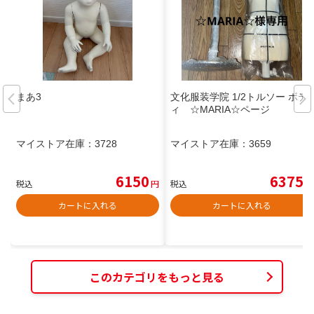
まあ3
文化服装学院 1/2トルソー ボデ
ィ ☆MARIA☆ページ
マイストア在庫：
3728
マイストア在庫：
3659
6150
6375
税込
円
税込
円
カートに入れる
カートに入れる
このカテゴリをもっと見る