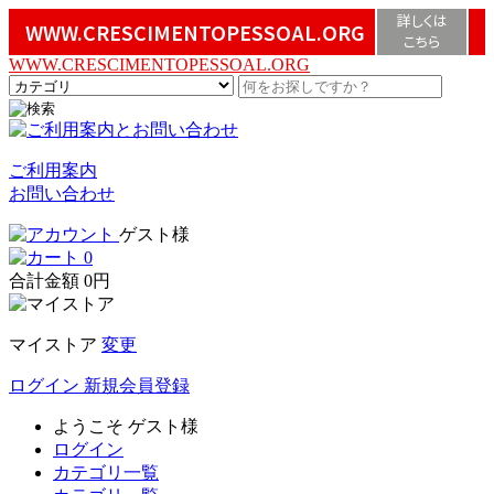
詳しくは
WWW.CRESCIMENTOPESSOAL.ORG
こちら
WWW.CRESCIMENTOPESSOAL.ORG
ご利用案内
お問い合わせ
ゲスト様
0
合計金額
0円
マイストア
変更
ログイン
新規会員登録
ようこそ
ゲスト様
ログイン
カテゴリ一覧