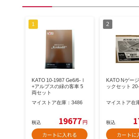
KATO 10-1987 Ge6/6-Ⅰ
KATO Nゲー
+アルプスの緑の客車 5
ックセット 20-
両セット
マイストア在庫：
3486
マイストア在
19677
1
円
税込
税込
カートに入れる
カートに