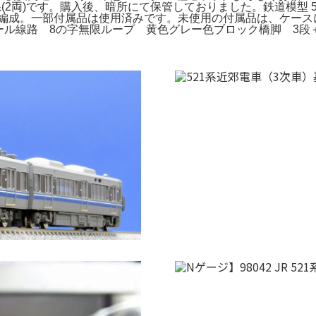
2両)です。購入後、暗所にて保管しておりました。鉄道模型 500系 50
成・佐世保編成。一部付属品は使用済みです。未使用の付属品は、ケ
ール線路 8の字無限ループ 黄色グレー色ブロック橋脚 3段