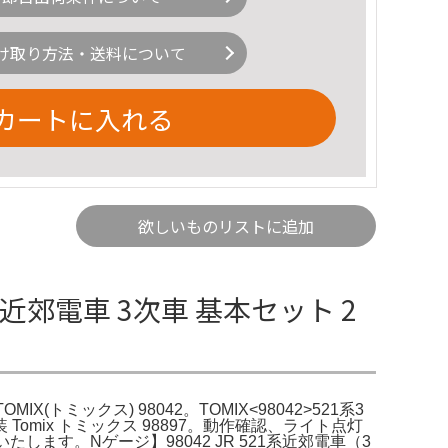
け取り方法・送料について
カートに入れる
欲しいものリストに追加
21系近郊電車 3次車 基本セット 2
(トミックス) 98042。TOMIX<98042>521系3
mix トミックス 98897。動作確認、ライト点灯
します。Nゲージ】98042 JR 521系近郊電車（3