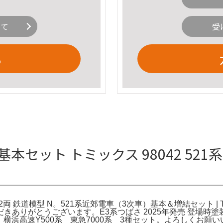
いて
受
る
3次車 基本セット トミックス 98042 5
2両 鉄道模型 N。521系近郊電車（3次車）基本＆増結セット | TOMIX
りがとうございます。E3系つばさ 2025年発売 登場時塗装 To
横浜高速Y500系 東急7000系 3種セット。よろしくお願いいた