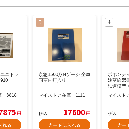
ジユニトラ
京急1500形Nゲージ 全車
ポポンデッ
910
両室内灯入り
浅草線55
鉄道模型
り
庫：
3818
マイストア在庫：
1111
マイスト
7875
17600
円
円
税込
税込
入れる
カートに入れる
カー