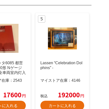
タ6085 都営
Lassen “Celebration Dol
00形 Nゲージ
phins” -
 全車両室内灯入
ア在庫：
2543
マイストア在庫：
4146
17600
192000
円
円
税込
トに入れる
カートに入れる