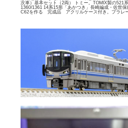
次車）基本セット（2両） トミー。TOMIX製の521系(
1360/1361 14系15形「あかつき」長崎編
C62を作る 完成品 アクリルケース付き。プラレ