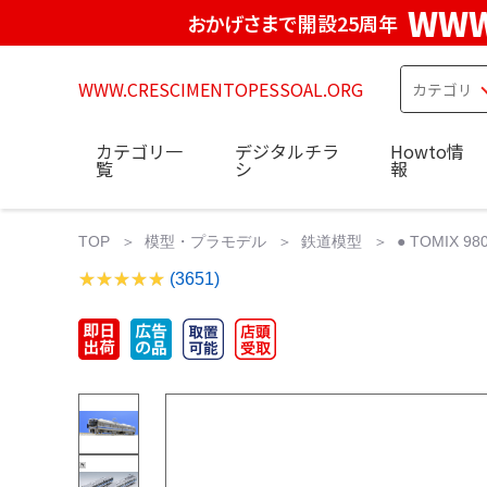
WWW
おかげさまで開設25周年
WWW.CRESCIMENTOPESSOAL.ORG
カテゴリ一
デジタルチラ
Howto情
覧
シ
報
TOP
模型・プラモデル
鉄道模型
● TOMIX 
(3651)