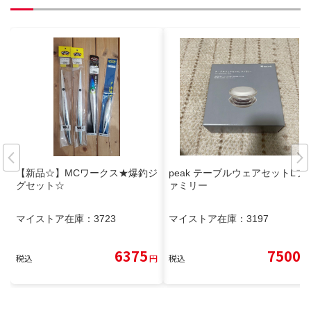
【新品☆】MCワークス★爆釣ジ
peak テーブルウェアセットLフ
グセット☆
ァミリー
マイストア在庫：
3723
マイストア在庫：
3197
6375
7500
税込
円
税込
円