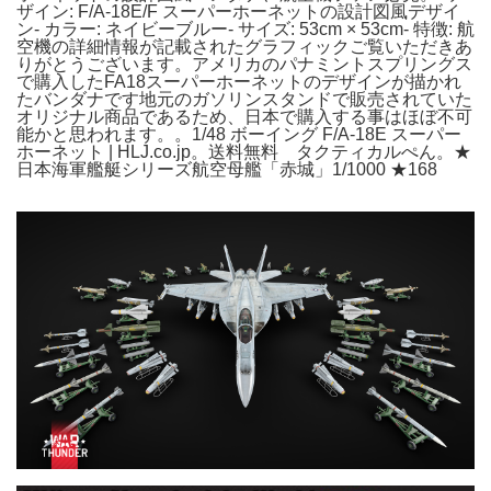
ザイン: F/A-18E/F スーパーホーネットの設計図風デザイ
ン- カラー: ネイビーブルー- サイズ: 53cm × 53cm- 特徴: 航
空機の詳細情報が記載されたグラフィックご覧いただきあ
りがとうございます。アメリカのパナミントスプリングス
で購入したFA18スーパーホーネットのデザインが描かれ
たバンダナです地元のガソリンスタンドで販売されていた
オリジナル商品であるため、日本で購入する事はほぼ不可
能かと思われます。。1/48 ボーイング F/A-18E スーパー
ホーネット | HLJ.co.jp。送料無料 タクティカルぺん。★
日本海軍艦艇シリーズ航空母艦「赤城」1/1000 ★168