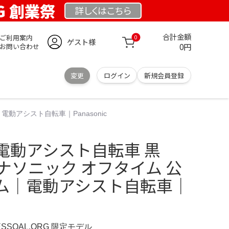
RG 創業祭
詳しくは
こちら
合計金額
ご利用案内
0
ゲスト様
0円
お問い合わせ
変更
ログイン
新規会員登録
電動アシスト自転車｜Panasonic
電動アシスト自転車 黒
c パナソニック オフタイム 公
ム｜電動アシスト自転車｜
ESSOAL.ORG 限定モデル