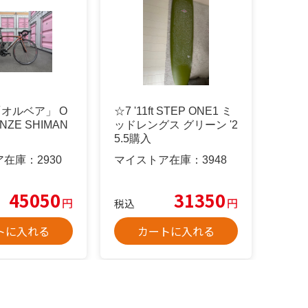
「オルベア」 O
☆7 '11ft STEP ONE1 ミ
NZE SHIMAN
ッドレングス グリーン '2
5.5購入
ア在庫：
2930
マイストア在庫：
3948
45050
31350
円
円
税込
トに入れる
カートに入れる