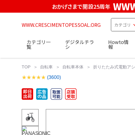
WWW
おかげさまで開設25周年
WWW.CRESCIMENTOPESSOAL.ORG
カテゴリ一
デジタルチラ
Howto情
覧
シ
報
TOP
自転車
自転車本体
折りたたみ式電動アシスト
(3600)