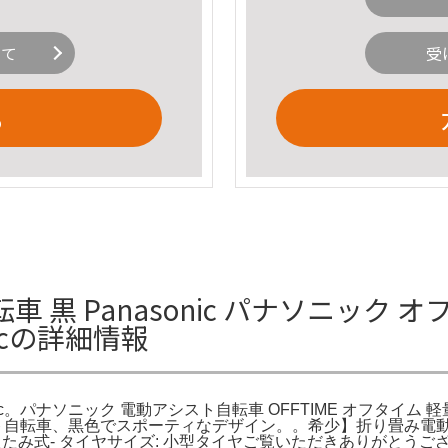
いて
受
る
黒 Panasonic パナソニック 
icの詳細情報
ic。パナソニック 電動アシスト自転車 OFFTIME オフタイ
シスト自転車、黒色でスポーティなデザイン。。希少】折り畳み電動
 折りたたみ式- タイヤサイズ: 小型タイヤご覧いただきありがとう