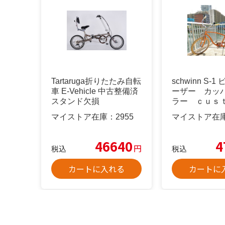
Tartaruga折りたたみ自転
schwinn S-
車 E-Vehicle 中古整備済
ーザー カッ
スタンド欠損
ラー ｃｕｓ
マイストア在庫：
2955
マイストア在
46640
4
円
税込
税込
カートに入れる
カートに