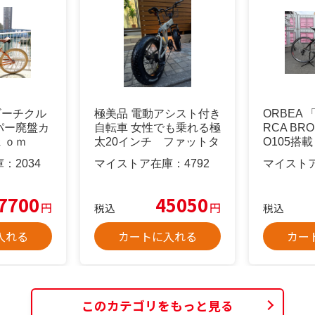
1 ビーチクル
極美品 電動アシスト付き
ORBEA 
パー廃盤カ
自転車 女性でも乗れる極
RCA BRO
ｔｏｍ
太20インチ ファットタ
O105搭載
イヤ
庫：
2034
マイストア在庫：
4792
マイスト
7700
45050
円
円
税込
税込
入れる
カートに入れる
カー
このカテゴリをもっと見る