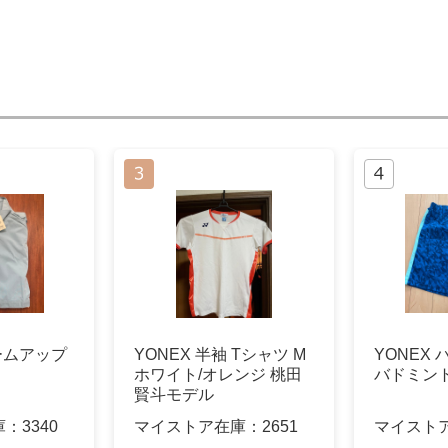
ォームアップ
YONEX 半袖 Tシャツ M
YONEX
ホワイト/オレンジ 桃田
バドミント
賢斗モデル
庫：
3340
マイストア在庫：
2651
マイスト