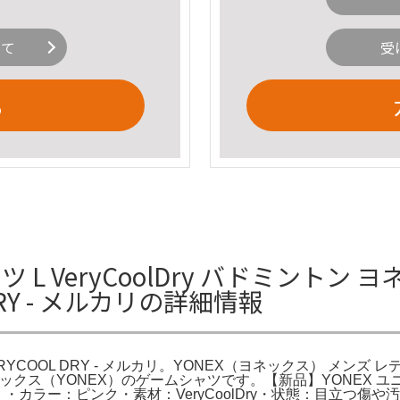
いて
受
る
ツ L VeryCoolDry バドミントン
DRY - メルカリの詳細情報
YCOOL DRY - メルカリ。YONEX（ヨネックス） メンズ 
S。ヨネックス（YONEX）のゲームシャツです。【新品】YONEX
IA L）・カラー：ピンク・素材：VeryCoolDry・状態：目立つ