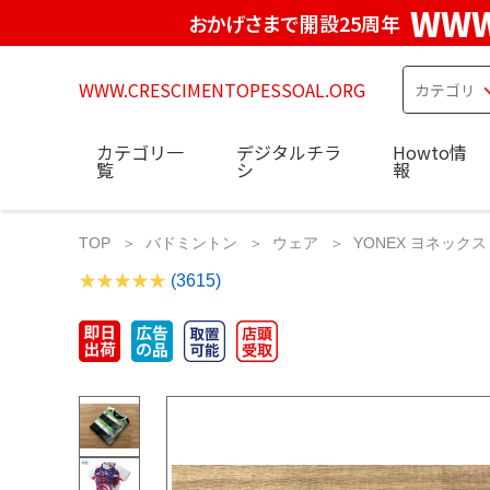
WWW
おかげさまで開設25周年
WWW.CRESCIMENTOPESSOAL.ORG
カテゴリ一
デジタルチラ
Howto情
覧
シ
報
TOP
バドミントン
ウェア
YONEX ヨネックス
(3615)