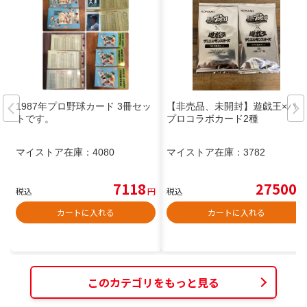
1987年プロ野球カード 3冊セッ
【非売品、未開封】遊戯王×パワ
トです。
プロコラボカード2種
マイストア在庫：
4080
マイストア在庫：
3782
7118
27500
税込
円
税込
円
カートに入れる
カートに入れる
このカテゴリをもっと見る