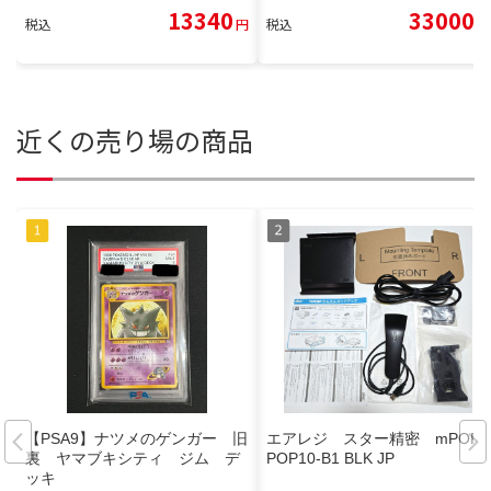
13340
33000
税込
円
税込
円
近くの売り場の商品
【PSA9】ナツメのゲンガー 旧
エアレジ スター精密 mPOP
裏 ヤマブキシティ ジム デ
POP10-B1 BLK JP
ッキ