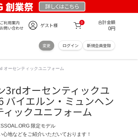
RG 創業祭
詳しくは
こちら
合計金額
ご利用案内
0
ゲスト様
0円
お問い合わせ
変更
ログイン
新規会員登録
3rd オーセンティックユニフォーム
ン3rdオーセンティックユ
-26 バイエルン・ミュンヘン
ンティックユニフォーム
ESSOAL.ORG 限定モデル
の使い心地などをご紹介いただいております！