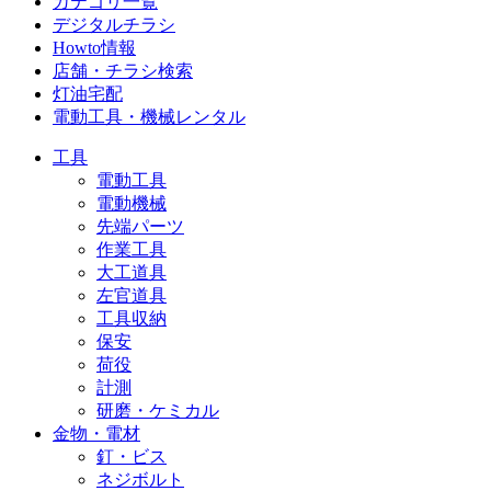
カテゴリ一覧
デジタルチラシ
Howto情報
店舗・チラシ検索
灯油宅配
電動工具・機械レンタル
工具
電動工具
電動機械
先端パーツ
作業工具
大工道具
左官道具
工具収納
保安
荷役
計測
研磨・ケミカル
金物・電材
釘・ビス
ネジボルト