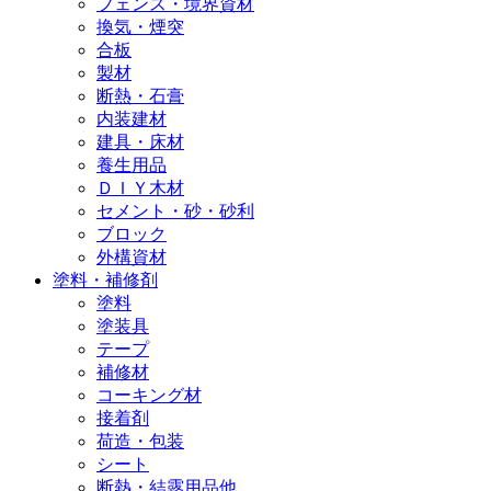
フェンス・境界資材
換気・煙突
合板
製材
断熱・石膏
内装建材
建具・床材
養生用品
ＤＩＹ木材
セメント・砂・砂利
ブロック
外構資材
塗料・補修剤
塗料
塗装具
テープ
補修材
コーキング材
接着剤
荷造・包装
シート
断熱・結露用品他