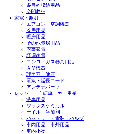
多目的収納用品
空間収納
家電・照明
エアコン・空調機器
冷房用品
暖房用品
その他暖房用品
家事家電
調理家電
コンロ・ガス器具用品
ＡＶ機器
理美容・健康
電線・延長コード
アンテナパーツ
レジャー・自転車・カー用品
洗車用品
ワックスケミカル
オイル・添加剤
バッテリー・電装・バルブ
車内用品・車外用品
車内小物