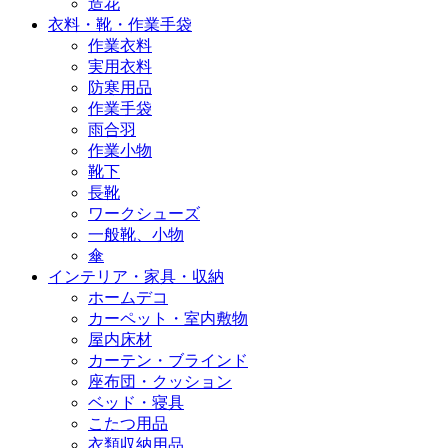
造花
衣料・靴・作業手袋
作業衣料
実用衣料
防寒用品
作業手袋
雨合羽
作業小物
靴下
長靴
ワークシューズ
一般靴、小物
傘
インテリア・家具・収納
ホームデコ
カーペット・室内敷物
屋内床材
カーテン・ブラインド
座布団・クッション
ベッド・寝具
こたつ用品
衣類収納用品