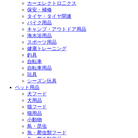
カーエレクトロ二クス
保安・補修
タイヤ・タイヤ関連
バイク用品
キャンプ・アウトドア用品
海水浴用品
スポーツ用品
健康トレーニング
釣具
自転車
自転車用品
玩具
シーズン玩具
ペット用品
犬フード
犬用品
猫フード
猫用品
小動物
鳥・昆虫
魚・爬虫類フード