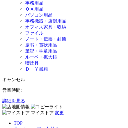
事務用品
ＯＡ用品
パソコン用品
事務機器・店舗用品
オフィス家具・収納
ファイル
ノート・伝票・封筒
慶弔・賞状用品
筆記・学童用品
ルーペ・拡大鏡
喫煙具
ＤＩＹ書籍
キャンセル
営業時間:
詳細を見る
マイストア
変更
TOP