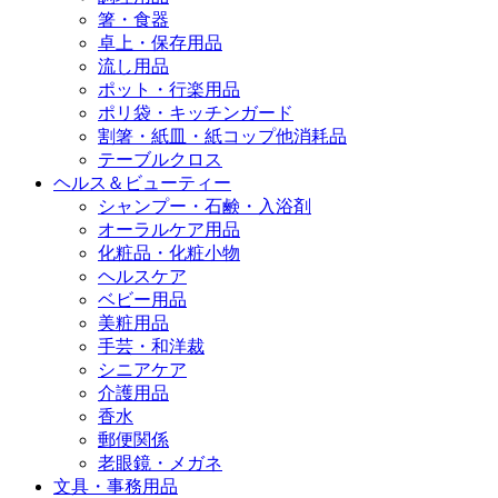
箸・食器
卓上・保存用品
流し用品
ポット・行楽用品
ポリ袋・キッチンガード
割箸・紙皿・紙コップ他消耗品
テーブルクロス
ヘルス＆ビューティー
シャンプー・石鹸・入浴剤
オーラルケア用品
化粧品・化粧小物
ヘルスケア
ベビー用品
美粧用品
手芸・和洋裁
シニアケア
介護用品
香水
郵便関係
老眼鏡・メガネ
文具・事務用品