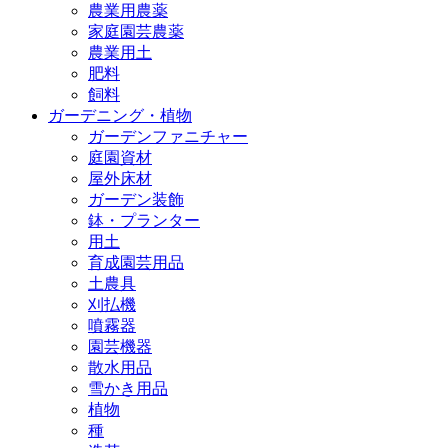
農業用農薬
家庭園芸農薬
農業用土
肥料
飼料
ガーデニング・植物
ガーデンファニチャー
庭園資材
屋外床材
ガーデン装飾
鉢・プランター
用土
育成園芸用品
土農具
刈払機
噴霧器
園芸機器
散水用品
雪かき用品
植物
種