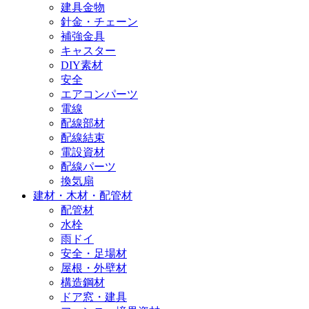
建具金物
針金・チェーン
補強金具
キャスター
DIY素材
安全
エアコンパーツ
電線
配線部材
配線結束
電設資材
配線パーツ
換気扇
建材・木材・配管材
配管材
水栓
雨ドイ
安全・足場材
屋根・外壁材
構造鋼材
ドア窓・建具