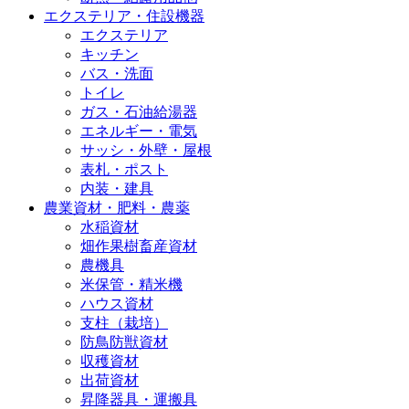
エクステリア・住設機器
エクステリア
キッチン
バス・洗面
トイレ
ガス・石油給湯器
エネルギー・電気
サッシ・外壁・屋根
表札・ポスト
内装・建具
農業資材・肥料・農薬
水稲資材
畑作果樹畜産資材
農機具
米保管・精米機
ハウス資材
支柱（栽培）
防鳥防獣資材
収穫資材
出荷資材
昇降器具・運搬具