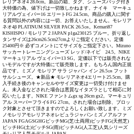
レリアネオ4 28.0cm。新品の箱、タグ、シューズバッグ付き
大特価の為、値下げは一切致しかねます。ナイキ マーキュ
リアルヴェイパー16 エリートFG 24.5cm。商品の購入に関す
る質問以外の内容には一切、お答えいたしません。モレリア
ネオ4β PLATINUM SILVER PACK 26.5㎝。Kemari87
KISHISPO / モレリア 2 JAPAN p1ga230125 ブルー。折り返し
タンサイズは26cm26.5cm27cmよりご指定ください。定価
25400円※ 必ずコメントにてサイズをご指定下さい。Mizuno
サッカートレーニングシューズ レッド/ネイビ 24.5。NIKE
マーキュリアル ヴェイパー13 SG。定価以下では販売されな
いモデルですが大特価にて販売致します。もちろん国内正規
品です。ミズノ モレリア サラ ジャパン イン 26.5㎝ フット
サルシューズ。★新品★ モレリアネオ4エリート25.5cm。購
入手続き後のキャンセルやサイズ変更は一切受け付けませ
ん。未入金などされた場合は悪質なイタズラとして相応に対
応いたします。NIKE ファントムgx sg 26cm gx2。マーキュリ
アル スーパーフライ6 FG 27cm。された場合は削除、ブロッ
ク対象とさせて頂きますのでよろしくお願い致します。ミズ
ノモレリアモレリアネオレビュラジャパンミズノアルファ
JAPAN FGAGSGHGピッチMG(芝/土両用)ピッチFG(天然芝)
ピッチHG(土)ピッチSG(雨)ピッチAG(人工芝)人気シリーズ
モレリア人気モデルⅡ JAPAN