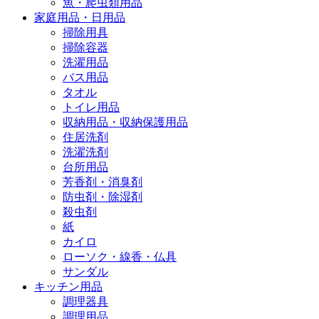
魚・爬虫類用品
家庭用品・日用品
掃除用具
掃除容器
洗濯用品
バス用品
タオル
トイレ用品
収納用品・収納保護用品
住居洗剤
洗濯洗剤
台所用品
芳香剤・消臭剤
防虫剤・除湿剤
殺虫剤
紙
カイロ
ローソク・線香・仏具
サンダル
キッチン用品
調理器具
調理用品