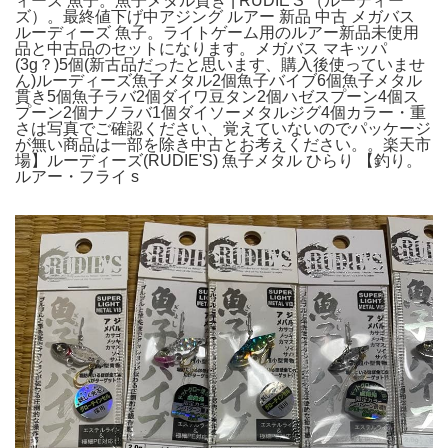
ィーズ 魚子。魚子メタル貫き | RUDIE'S （ルーディー
ズ）。最終値下げ中アジング ルアー 新品 中古 メガバス
ルーディーズ 魚子。ライトゲーム用のルアー新品未使用
品と中古品のセットになります。メガバス マキッパ
(3g？)5個(新古品だったと思います、購入後使っていませ
ん)ルーディーズ魚子メタル2個魚子バイブ6個魚子メタル
貫き5個魚子ラバ2個ダイワ豆タン2個ハゼスプーン4個ス
プーン2個ナノラバ1個ダイソーメタルジグ4個カラー・重
さは写真でご確認ください、覚えていないのでパッケージ
が無い商品は一部を除き中古とお考えください。。楽天市
場】ルーディーズ(RUDIE'S) 魚子メタル ひらり 【釣り。
ルアー・フライ s