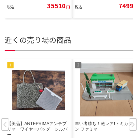
35510
7499
税込
円
税込
円
近くの売り場の商品
【美品】ANTEPRIMAアンテプ
早い者勝ち！激レア❗トミカタウ
リマ ワイヤーバッグ シルバ
ン ファミマ
ー