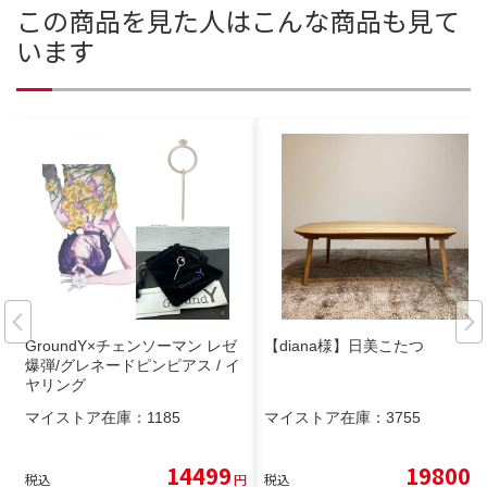
この商品を見た人はこんな商品も見て
います
GroundY×チェンソーマン レゼ
【diana様】日美こたつ
爆弾/グレネードピンピアス / イ
ヤリング
マイストア在庫：
1185
マイストア在庫：
3755
14499
19800
税込
円
税込
円