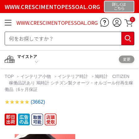
詳しくは
WWW.CRESCIMENTOPESSOAL.ORG
こちら
0
WWW.CRESCIMENTOPESSOAL.ORG
マイストア
変更
TOP
インテリア小物
インテリア時計
鳩時計 CITIZEN
稼働品訳あり 鳩時計 シチズン製クオーツ・オルゴール付再生稼
働品（6ヶ月保証
(3662)