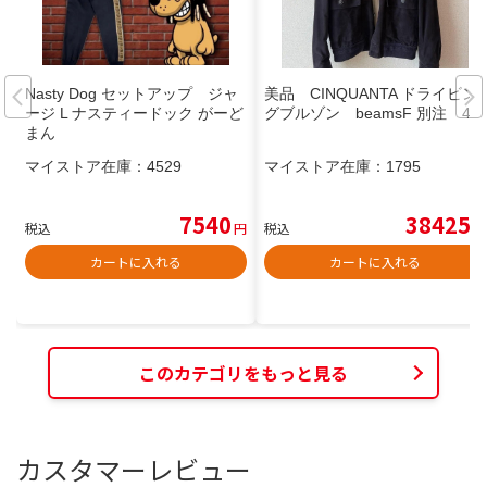
Nasty Dog セットアップ ジャ
美品 CINQUANTA ドライビン
ージ L ナスティードック がーど
グブルゾン beamsF 別注 48
まん
マイストア在庫：
4529
マイストア在庫：
1795
7540
38425
税込
円
税込
円
カートに入れる
カートに入れる
このカテゴリをもっと見る
カスタマーレビュー