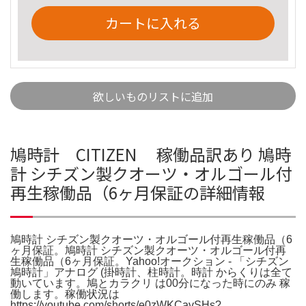
カートに入れる
欲しいものリストに追加
鳩時計 CITIZEN 稼働品訳あり 鳩時
計 シチズン製クオーツ・オルゴール付
再生稼働品（6ヶ月保証の詳細情報
鳩時計 シチズン製クオーツ・オルゴール付再生稼働品（6
ヶ月保証。鳩時計 シチズン製クオーツ・オルゴール付再
生稼働品（6ヶ月保証。Yahoo!オークション - 「シチズン
鳩時計」アナログ (掛時計、柱時計。時計 からくりは全て
動いています。鳩とカラクリ は00分になった時にのみ 稼
働します。稼働状況は
https://youtube.com/shorts/e0zWKCavSHs?