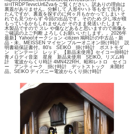
si=ITRDPTevvcUr6Zvaをご覧ください。訳ありの理由は
裏蓋がありません。分解して 人形やハト等も全て洗浄し
たんですが、裏蓋を探すのに何ヶ月もかかってしまい そ
れでも見つからず 今回の出品です。そのため 少し埃が積
もっているかもしれませんが そのまま発送いたします。
木製品ですので スレ や傷などあると思いますので画像を
ご確認の上ご判断 よろしくお願いいたします。。2026年
最新】Yahoo!オークション -citizen 鳩時計の中古品・新
品・未。MEISSEN マイセン ブルーオニオン掛け時計 説
明書箱保証書付。80's SEIKO 掛け時計 ポストモダ
ン ビンテージ レッド。【新品未使用】セイコー掛時計
青メロディ音楽 星座 新品未使用 SEIKO。リズム時
計 電波からくり時計 4MN422RH。昭和レトロ セイコ
ー アンティーク 掛け時計 デットストック 未開封
品。SEIKO ディズニー電波からくり掛け時計