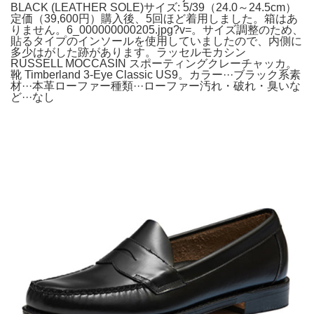
BLACK (LEATHER SOLE)サイズ: 5/39（24.0～24.5cm）
定価（39,600円）購入後、5回ほど着用しました。箱はあ
りません。6_000000000205.jpg?v=。サイズ調整のため、
貼るタイプのインソールを使用していましたので、内側に
多少はがした跡があります。ラッセルモカシン
RUSSELL MOCCASIN スポーティングクレーチャッカ。
靴 Timberland 3-Eye Classic US9。カラー···ブラック系素
材···本革ローファー種類···ローファー汚れ・破れ・臭いな
ど···なし