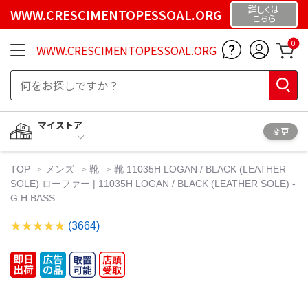
詳しくは
WWW.CRESCIMENTOPESSOAL.ORG
こちら
0
WWW.CRESCIMENTOPESSOAL.ORG
マイストア
変更
TOP
メンズ
靴
靴 11035H LOGAN / BLACK (LEATHER
SOLE) ローファー | 11035H LOGAN / BLACK (LEATHER SOLE) -
G.H.BASS
(3664)