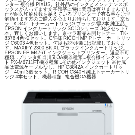
ンター 複合機 PIXUS。社外品のインクとメンテナンスボ
ックスが入ってます文字印字に特に問題は有りませんでし
たが耐久印刷枚数を越えているプリンターで有る事をご理
解頂けます方のご購入を心よりお待ちしております。京セ
ラ TK-3401 トナーカートリッジ/ ブラック/黒2本 純正品。
EPSON インクカートリッジ SC13シリーズ 3色2セット7
本。宜しくお願いします。京セラ新品未開封トナー TK-
8376 4色×2セット。C*F様 RICOH MP Pトナーカートリッ
ジ C6003 4色セット。何度も説明欄には記載しておりま
す。MAXIFY 2300 BK XL ブラックインクカートリッジ。
EPSON EP-M476T インクジェットプリンター。返品不可
種類...プリンタ担当川又OA機器種類...複合機インクジェッ
ト PX-M6711FT機器種類...その他インクジェット ※付属
品は電源ケーブルなし。HP C8842A インクカートリッ
ジ 40ml 3個セット。RICOH C840H 純正トナーカートリ
ッジ 4本セット。機器種類...複合機OA機器