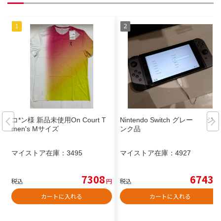
コ*ン様 新品未使用On Court T
Nintendo Switch グレー ジャ
men's Mサイズ
ンク品
マイストア在庫：
3495
マイストア在庫：
4927
7308
6743
税込
円
税込
円
カートに入れる
カートに入れる