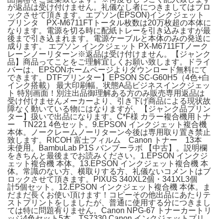
が返品は受け付けません。礼儀なし者につきましてはブロ
ックさせて頂きます。エプソン(EPSON)インクジェット
プリンタ PX-M6711FTトータル枚数は20万枚超の本体に
なります。電源を切る時に配紙トレーを引き込みますが最
後まで引き込まれます。電源ケーブルと本体のみの発送に
成ります。 エプソン インクジェット PX-M6711FTノーク
レーンノーリターン※返品は受け付けません。【ジャンク
品】商品ってことをご理解宜しくお願い致します。ドライ
バーは、EPSONホームページよりダウンロード無料にて
できます。DTFプリンター】EPSON SC-G60H5（4色+白
インク搭載） 最大印刷幅。状態A品ビジネスインクジェッ
ト 特別画面！別注出品御理解ある方のみ販売専用返品は
受け付けませんメーカーより、引き下げ商品による現状故
障なく動いている物にはなりますが、【ジャンク品プリン
ター】扱いで出品になります。C*F様 カラー複合機用トナ
ー TN221 4色セット。9.EPSON インクジェット複合機
本体。ノークレームノーリターン今後は専用取り置き禁止
致します。RICOH 富士フィルム Canon トナー 13本
未使用。BambuLab P1S バンブーラボ 【中古】。説明欄
をきちんと最後までお読みください。1.EPSON インクジ
ェット複合機 本体。13.EPSON インクジェット複合機 本
体。常識のない方、横取りする方、礼儀ないコメントはブ
ロックさせて頂きます。PIXUS 340XL2個・341XL3個
計5個セット。12.EPSON インクジェット複合機 本体。ま
だまだ長くお使い頂けます！コピーその他出品にあたりテ
ストプリントをしましたが、普通に使用する分につきまし
ては特に問題有りません。Canon NPG-67 トナーカートリ
ッジ4色セット5本。TS7330 Canon インクジェットプリ