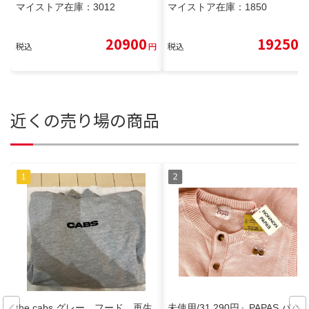
マイストア在庫：
3012
マイストア在庫：
1850
20900
19250
税込
円
税込
円
近くの売り場の商品
the cabs グレー フード 再生
未使用/31,290円』PAPAS パパ