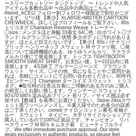
ースリーブカットソー タンクトップ。〜 トレンドや人気
アイテムを多数出品中 〜出品中の商品はこちら ⇨
#trend_ACE☑︎ フォロー割フォロワー様限定で割引がござ
います。り*り様 【希少】XLARGE×MISTER CARTOON
CREWNECK。詳しくはプロフィールをご覧下さい。80s
トリコタグ Champion Reverse Weave トレーナー。
◯size : メンズＳほど身幅 33着丈 64◯色 : 白ホワイト◯ブ
ランド: ルグランブルー◯ 状態 多少ボディに汚れがありま
すが、ほとんど目立たないです。【希少】80s バナナリパ
ブリック ヘンリーネック スウェット M サファリ期。◯発
送について追跡機能のある、ゆうゆうメルカリ、ラクラク
メルカリ便にて発送致します。トップス TIGHTBOOTH
SMOOTH SWEAT SHIRT。お支払い後、1〜2日以内に発
送致します。4/12終了 アルマーニジーンズ ブラウンス
ウェット サイズ。◯その他、気になることやご質問があ
れば、気軽にコメントにてお問い合わせください。80年代
【ビンテージ】Champion ターコイズ スウェット トリコ
タグ。■取引時の注意点古着にご理解のある方のみご購入
の程宜しくお願い致します。ヴィンテージ スウェット
60's70's80's 染み込みプリント 長リブ。✅サイズ感は必ず
採寸の【数値】を基準にお選びください。Stone 24ssスウ
ェット黒ワッペンメンズ L。※素人採寸のため多少の誤差
はご了承ください。comoli ナイロンコットン裏毛 長袖ク
ルー スウェット ネイビー。大手リサイクルショップで
購入しているので100%正規品です。チャンピオン リバ
ースウィーブ M 90’s キムタク着 ビューティフルライ
フ。We offer immediate purchase approval. Our store
deals exclusively in authentic products, so please feel