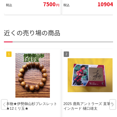
7500
10904
税込
円
税込
円
近くの売り場の商品
本物★伊勢御山杉ブレスレット
2025 鹿島アントラーズ 直筆サ
★12ミリ玉★
インカード 樋口雄太