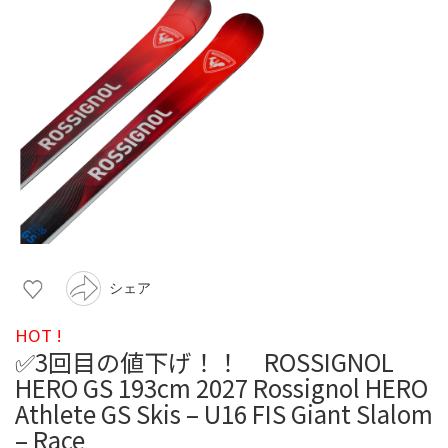
シェア
HOT !
✅3回目の値下げ！！ ROSSIGNOL
HERO GS 193cm 2027 Rossignol HERO
Athlete GS Skis – U16 FIS Giant Slalom
– Race