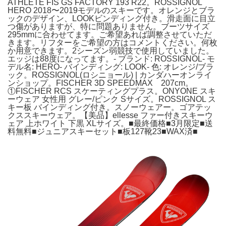
ATHLETE FIS GS FACTORY 193 R22。ROSSIGNOL
HERO 2018〜2019モデルのスキーです。オレンジとブラ
ックのデザイン、LOOKビンディング付き。滑走面に目立
つ傷がありますが、特に問題ありません。ブーツサイズ
295mmに合わせてます。ご希望あれば調整させていただ
きます。リフターをご希望の方はコメントください。何枚
か用意できます。2シーズン弱競技で使用していました。
エッジは88度になってます。- ブランド: ROSSIGNOL- モ
デル名: HERO- バインディング: LOOK- 色: オレンジ/ブラ
ック。ROSSIGNOL(ロシニョール) | カンダハーオンライ
ンショップ。FISCHER 3D SPEEDMAX 207cm。
①FISCHER RCS スケーティングプラス。ONYONE スキ
ーウェア 女性用 グレー/ピンク Sサイズ。ROSSIGNOL ス
キー板 バインディング付き。スノーウェアー。ゴアテッ
クススキーウェア。【美品】ellesse ファー付きスキーウ
ェア 上ホワイト 下黒 XLサイズ。■最終価格■3月限定■送
料無料■ジュニアスキーセット■板127靴23■WAX済■