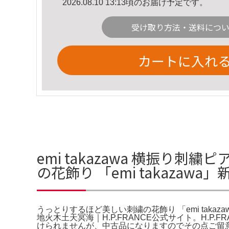
2026.08.10 13:13頃のお届け予定です。
受け取り方法・送料につ
カートに入れ
emi takazawa 横振り刺
の花飾り 「emi takaza
うっとりするほど美しい刺繍の花飾り 「emi takazawa」新作展
地火木土天冥海｜H.P.FRANCE公式サイト。H
けられませんが、中古品になりますのでその点ご留意いただきたく