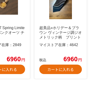
7 Spring Limite
超美品⭐︎ホリデー＆ブラ
パンクオーツ チ
ウン ヴィンテージ調ジオ
メトリック柄 プリント
タイ
ア在庫：
2849
マイストア在庫：
4642
6960
6960
円
円
税込
トに入れる
カートに入れる