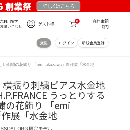
RG 創業祭
詳しくは
こちら
合計金額
ご利用案内
0
ゲスト様
0円
お問い合わせ
変更
ログイン
新規会員登録
しい刺繍の花飾り 「emi takazawa」新作展「水金地
zawa 横振り刺繍ピアス水金地
P.FRANCE うっとりする
の花飾り 「emi
」新作展「水金地
ESSOAL.ORG 限定モデル