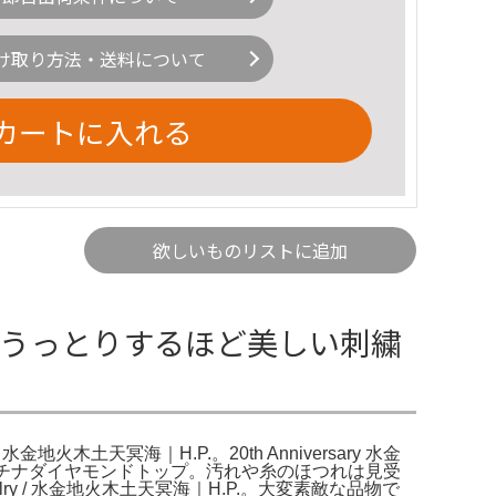
け取り方法・送料について
カートに入れる
欲しいものリストに追加
NCE うっとりするほど美しい刺繍
水金地火木土天冥海｜H.P.。20th Anniversary 水金
。プラチナダイヤモンドトップ。汚れや糸のほつれは見受
lry / 水金地火木土天冥海｜H.P.。大変素敵な品物で