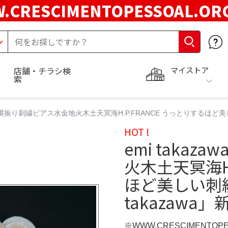
.CRESCIMENTOPESSOAL.O
マイストア
店舗・チラシ検
索
zawa 横振り刺繍ピアス水金地火木土天冥海H.P.FRANCE うっとりするほど美
HOT !
emi taka
火木土天冥海H.
ほど美しい刺繍
takazawa
※WWW.CRESCIMENTOP