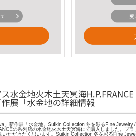
いて
受
る
繍ピアス水金地火木土天冥海H.P.FRA
wa」新作展「水金地の詳細情報
「水金地。Suikin Collection 冬を彩るFine Jewelry / 
.P.FRANCEの系列店の水金地火木土天冥海にて購入しました
思います。Suikin Collection 冬を彩るFine Jewe