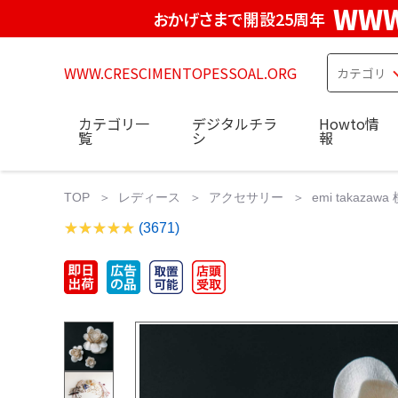
WWW
おかげさまで開設25周年
WWW.CRESCIMENTOPESSOAL.ORG
カテゴリ一
デジタルチラ
Howto情
覧
シ
報
TOP
レディース
アクセサリー
emi taka
(3671)