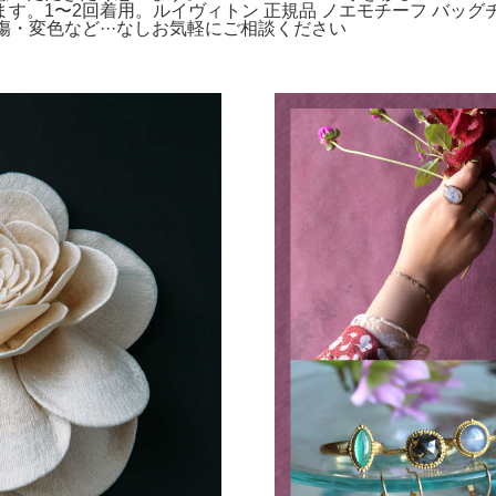
2回着用。ルイヴィトン 正規品 ノエモチーフ バッグチャーム M6
箱傷・変色など···なしお気軽にご相談ください