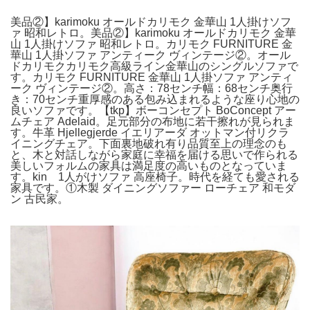
美品②】karimoku オールドカリモク 金華山 1人掛けソフ
ァ 昭和レトロ。美品②】karimoku オールドカリモク 金華
山 1人掛けソファ 昭和レトロ。カリモク FURNITURE 金
華山 1人掛ソファ アンティーク ヴィンテージ②。オール
ドカリモクカリモク高級ライン金華山のシングルソファで
す。カリモク FURNITURE 金華山 1人掛ソファ アンティ
ーク ヴィンテージ②。高さ：78センチ幅：68センチ奥行
き：70センチ重厚感のある包み込まれるような座り心地の
良いソファです。【tkp】ボーコンセプト BoConcept アー
ムチェア Adelaid。足元部分の布地に若干擦れが見られま
す。牛革 Hjellegjerde イエリアーダ オットマン付リクラ
イニングチェア。下面裏地破れ有り品質至上の理念のも
と、木と対話しながら家庭に幸福を届ける思いで作られる
美しいフォルムの家具は満足度の高いものとなっていま
す。kin 1人がけソファ 高座椅子。時代を経ても愛される
家具です。①木製 ダイニングソファー ローチェア 和モダ
ン 古民家。