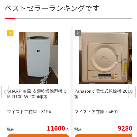
ベストセラーランキングです
SHARP 冷風 衣類乾燥除湿機 C
Panasonic 電気式乾燥機 2016年
M-R100-W 2024年製
製
マイストア在庫：
3194
マイストア在庫：
4601
11600
9280
税込
円
税込
円