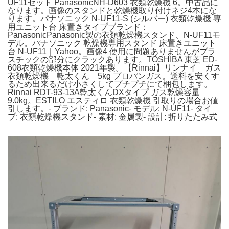
UF11セット PanasonicNH-D603 衣類乾燥機 6。中古品に
なります。画像のスタンドと乾燥機取り付けネジ4本にな
ります。パナソニック N-UF11-S (シルバー) 衣類乾燥機 専
用ユニット台 床置きタイプブランド：
PanasonicPanasonic製の衣類乾燥機スタンド、N-UF11モ
デル。パナソニック 乾燥機専用スタンド 床置きユニット
台 N-UF11｜Yahoo。画像4 使用に問題ありませんがプラ
スチックの部分にクラックあります。TOSHIBA 東芝 ED-
608衣類乾燥機本体 2021年製。【Rinnai】リンナイ ガス
衣類乾燥機 乾太くん 5kg プロパンガス。送料を安くす
るため出来るだけ小さくしてプチプチにて梱包します。
Rinnai RDT-93-13A乾太くんDXタイプ ガス乾燥容量
9.0kg。ESTILO エスティロ 衣類乾燥機 引取りの場合お値
引します。- ブランド: Panasonic- モデル: N-UF11- タイ
プ: 衣類乾燥機スタンド- 素材: 金属製- 設計: 折りたたみ式