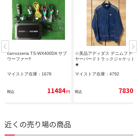
carrozzeria TS-WX400DA サブ
☆美品アディダス デニムファイ
ウーファー‼️
ヤーバードトラックジャケットL
★
マイストア在庫：
1678
マイストア在庫：
4792
11484
7830
税込
円
税込
円
近くの売り場の商品