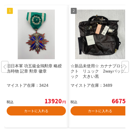
旧日本軍 功五級金鵄勲章 略綬
☆新品未使用☆ カナナプロジェ
当時物 記章 勲章 徽章
クト リュック 2wayバッグパ
ック 大きい黒
マイストア在庫：
3424
マイストア在庫：
3489
13920
6675
税込
円
税込
円
カートに入れる
カートに入れる