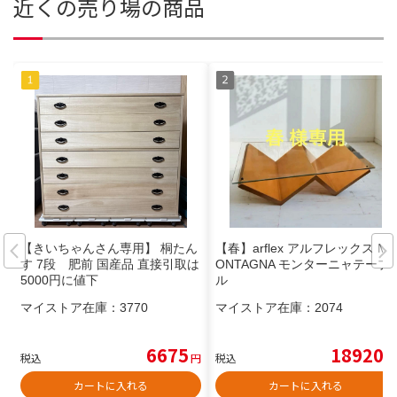
近くの売り場の商品
【きいちゃんさん専用】 桐たん
【春】arflex アルフレックス M
す 7段 肥前 国産品 直接引取は
ONTAGNA モンターニャテーブ
5000円に値下
ル
マイストア在庫：
3770
マイストア在庫：
2074
6675
18920
税込
円
税込
円
カートに入れる
カートに入れる