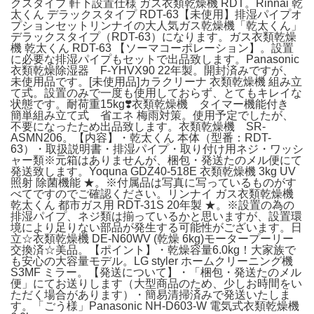
クスタイプ 軒下設置仕様 ガス衣類乾燥機 RDT。Rinnai 乾
太くん デラックスタイプ RDT-63【未使用】排湿パイプオ
プションセットリンナイの大人気ガス乾燥機「乾太くん」
デラックスタイプ（RDT-63）になります。ガス衣類乾燥
機 乾太くん RDT-63 【ソーマコーポレーション】。設置
に必要な排湿パイプもセットで出品致します。Panasonic
衣類乾燥除湿器 F-YHVX90 22年製。開封済みですが、
未使用品です。[未使用品]カラクリーナ 衣類乾燥機 組み立
て式。設置のみで一度も使用しておらず、とてもキレイな
状態です。耐荷重15kg❣️衣類乾燥機 タイマー機能付き
簡単組み立て式 省エネ 梅雨対策。使用予定でしたが、
不要になったため出品致します。衣類乾燥機 SR-
ASMN206。【内容】・乾太くん 本体（型番：RDT-
63）・取扱説明書・排湿パイプ・取り付け用ネジ・ワッシ
ャー類※元箱はありませんが、梱包・発送たのメル便にて
発送致します。Yoquna GDZ40-518E 衣類乾燥機 3kg UV
照射 除菌機能 ★。※付属品は写真に写っているものがす
べてですのでご確認ください。リンナイ ガス衣類乾燥機
乾太くん 都市ガス用 RDT-31S 20年製 ★。※設置の為の
排湿パイプ、ネジ類は揃っているかと思いますが、設置環
境により足りない部品が発生する可能性がございます。日
立☆衣類乾燥機 DE-N60WV (乾燥 6kg)モータープーリー
交換済☆美品。【ポイント】・乾燥容量6.0kg！大家族で
も安心の大容量モデル。LG styler ホームクリーニング機
S3MF ミラー。【発送について】・「梱包・発送たのメル
便」にてお送りします（大型商品のため、少しお時間をい
ただく場合があります）・簡易清掃済みで発送いたしま
す。「ごう様」Panasonic NH-D603-W 電気式衣類乾燥機