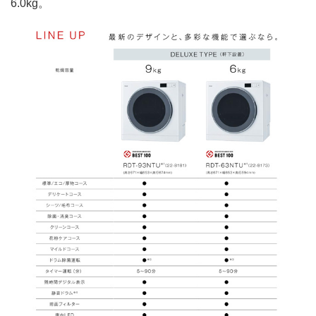
6.0kg。