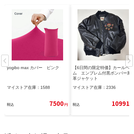
yogibo max カバー ピンク
【6日間の限定特価】カールヘル
ム エンブレム付黒ボンバー風
革ジャケット
マイストア在庫：
1588
マイストア在庫：
2336
7500
10991
税込
円
税込
円