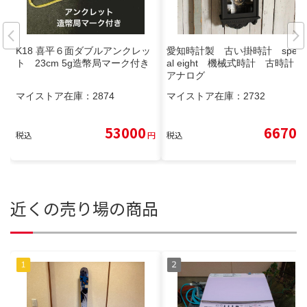
K18 喜平６面ダブルアンクレッ
愛知時計製 古い掛時計 speci
ト 23cm 5g造幣局マーク付き
al eight 機械式時計 古時計
アナログ
マイストア在庫：
2874
マイストア在庫：
2732
53000
6670
税込
円
税込
円
近くの売り場の商品