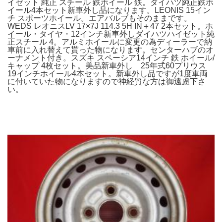
イゼット 純正 スチール 鉄ホイール 鉄。ダイハツ純正鉄ホ
イール4本セット新車外し品になります。LEONIS 15イン
チ スポーツホイール。エアバルブもそのままです。
WEDS レオニスLV 17×7J 114.3 5H IN＋47 2本セット。ホ
イール・タイヤ・12インチ新車外しダイハツハイゼット純
正スチール 4。アルミホイールに変更の為ディーラーで納
車前に入れ替えて貰った物になります。センターハブのオ
ーナメント付き。スズキ スペーシア14インチ 鉄 ホイール/
キャップ 4枚セット。美品新車外し 25年式60プリウス
19インチホイール4本セット。新車外し品ですが1度車両
に付いていた物になりますので神経質な方は御遠慮下さ
い。