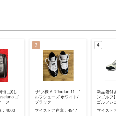
00円に戻し
サ*ブ様 AIRJordan 11 ゴ
新品箱付
seluno ゴ
ルフシューズ ホワイト/
ンゴルフ
ケース
ブラック
ゴルフシュ
白×黒
庫：
4000
マイストア在庫：
4947
マイスト