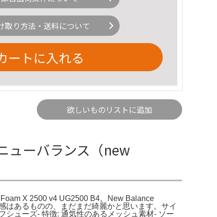
け取り方法・送料について
カートに入れる
欲しいものリストに追加
ク ニューバランス（new
2500 v4 UG2500 B4。New Balance
用感はあるものの、まだまだ綺麗かと思います。サイ
 ゴルフシューズ- 特徴: 通気性のあるメッシュ素材- ソー