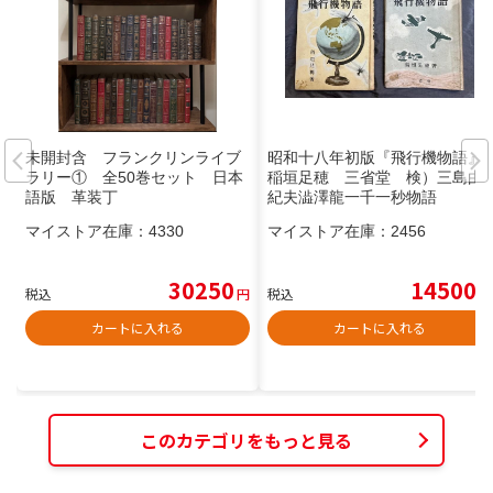
未開封含 フランクリンライブ
昭和十八年初版『飛行機物語』
ラリー① 全50巻セット 日本
稲垣足穂 三省堂 検）三島由
語版 革装丁
紀夫澁澤龍一千一秒物語
マイストア在庫：
4330
マイストア在庫：
2456
30250
14500
税込
円
税込
円
カートに入れる
カートに入れる
このカテゴリをもっと見る