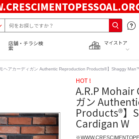
.CRESCIMENTOPESSOAL.O
マイストア
店舗・チラシ検
索
an モヘアカーディガン Authentic Reproduction Products®】Shaggy Man™ 
HOT !
A.R.P Moha
ガン Authenti
Products®】S
Cardigan W
※WWW.CRESCIMENTOP