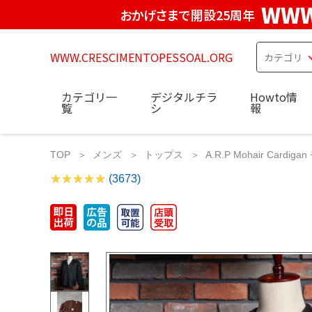
WWW
おかげさまで開設25周年
WWW.CRESCIMENTOPESSOAL.ORG
カテゴリ一
デジタルチラ
Howto情
覧
シ
報
TOP
メンズ
トップス
A.R.P Mohair Cardig
(3673)