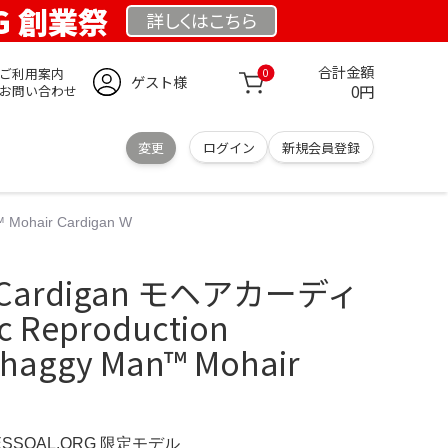
RG 創業祭
詳しくは
こちら
合計金額
ご利用案内
0
ゲスト様
0円
お問い合わせ
変更
ログイン
新規会員登録
Mohair Cardigan W
ir Cardigan モヘアカーディ
c Reproduction
haggy Man™ Mohair
ESSOAL.ORG 限定モデル