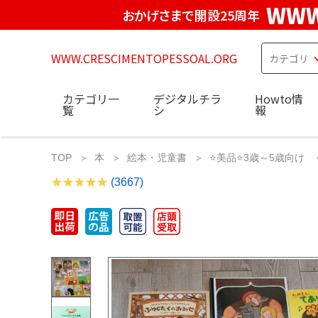
WWW
おかげさまで開設25周年
WWW.CRESCIMENTOPESSOAL.ORG
カテゴリ一
デジタルチラ
Howto情
覧
シ
報
TOP
本
絵本・児童書
⭐美品⭐3歳～5歳向け 
(3667)