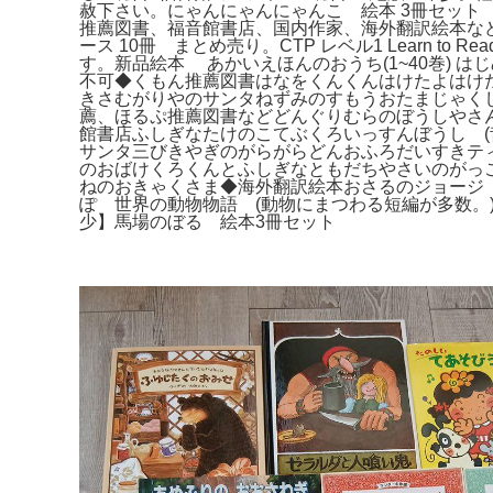
赦下さい。にゃんにゃんにゃんこ 絵本 3冊セット お
推薦図書、福音館書店、国内作家、海外翻訳絵本な
ース 10冊 まとめ売り。CTP レベル1 Learn
す。新品絵本 あかいえほんのおうち(1~40巻)
不可◆くもん推薦図書はなをくんくんはけたよはけ
きさむがりやのサンタねずみのすもうおたまじゃく
薦、ほるぷ推薦図書などどんぐりむらのぼうしやさ
館書店ふしぎなたけのこてぶくろいっすんぼうし (昔
サンタ三びきやぎのがらがらどんおふろだいすきテ
のおばけくろくんとふしぎなともだちやさいのがっ
ねのおきゃくさま◆海外翻訳絵本おさるのジョージ
ぽ 世界の動物物語 (動物にまつわる短編が多数。
少】馬場のぼる 絵本3冊セット