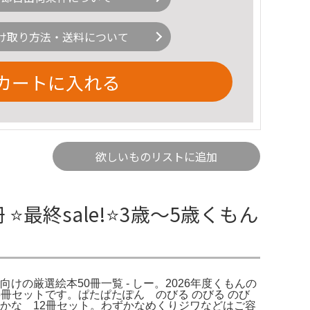
け取り方法・送料について
カートに入れる
欲しいものリストに追加
最終sale!⭐3歳～5歳くもん
向けの厳選絵本50冊一覧 - しー。2026年度くもんの
6冊セットです。ぱたぱたぽん のびる のびる のび
かな 12冊セット。わずかなめくりジワなどはご容