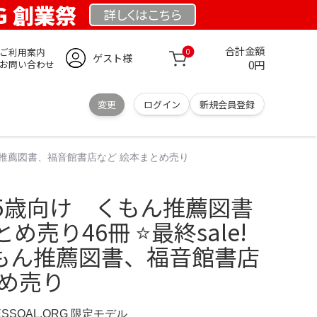
RG 創業祭
詳しくは
こちら
合計金額
ご利用案内
0
ゲスト様
0円
お問い合わせ
変更
ログイン
新規会員登録
もん推薦図書、福音館書店など 絵本まとめ売り
～5歳向け くもん推薦図書
売り46冊 ⭐最終sale!
くもん推薦図書、福音館書店
とめ売り
ESSOAL.ORG 限定モデル