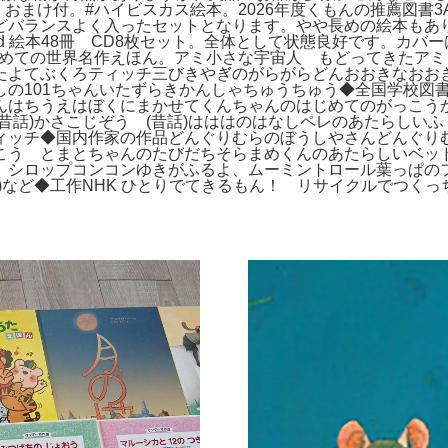
まけ付。#ハイビスカス絵本。2026年度くもんの推薦図書3A】
どバランスよく入ったセットとなります。やや長めの絵本もあ
 to Read 絵本48冊 CD8枚セット。全体として状態良好です
 はじめての世界名作えほん。アミ小さな宇宙人 もどってきたア
たよてぶくろティッチ三びきやぎのがらがらどんおおきなおお
しの101ちゃんいたずらきかんしゃちゅうちゅう◆全国学校図
んはちうえはぼくにまかせてくんちゃんのはじめてのがっこう
話)かさこじぞう (昔話)はははのはなしペレのあたらしいふ
ィッチ◆国内作家の作品どんぐりむらのぼうしやさんどんぐり
こう とまとちゃんのたびだちそらまめくんのあたらしいベッ
 シロップコンコンゆきがふるよ、ムーミントロール葉っぱの
)など◆工作NHK ひとりでてきるもん！ リサイクルでつく