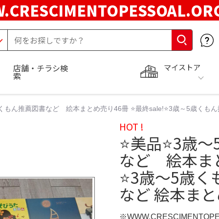
.CRESCIMENTOPESSOAL.O
マイストア
店舗・チラシ検
索
くもん推薦図書など 絵本まとめ売り46冊 ⭐最終sale!⭐3歳～5歳く
HOT !
⭐美品⭐3歳
など 絵本まとめ
⭐3歳～5歳
など 絵本ま
※WWW.CRESCIMENTOP