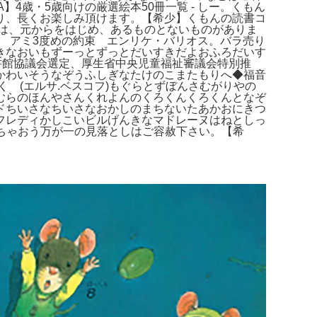
4歳・5歳向けの厳選絵本50冊一覧 - しー。くもん
り、長くお楽しみ頂けます。【希少】くもんの読書コ
。カバーは、元からをはじめ、あるものとないものがありま
ミ アミ3度めの約束 エンリケ・バリオス。バラ売り
きなおいもずーっとずっとだいすきだよおふろだいす
書館協議会選定、厚生省中央児童福祉審議会特別推
かわいそうなぞうふしぎなたけのこまたもりへ◆福音
く (エルサ.ベスコフ)もぐらとずぼんさむがりやの
むらのほんやさんくれよんのくろくんくろくんとなぞ
ドちいさなちいさなおかしのまちないたあかおにきつ
フレディかしこいビルげんきなマドレーヌはねとしっ
っちゃおう万が一の見落としはご容赦下さい。【希