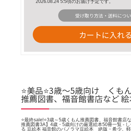
2026.08.24 5:5頃のお届け予定です。
受け取り方法・送料につ
カートに入れ
⭐美品⭐3歳～5歳向け くもん
推薦図書、福音館書店など 
⭐最終sale!⭐3歳～5歳くもん推薦図書、福音館書店
推薦図書3A】4歳・5歳向けの厳選絵本50冊一覧 -
る 豆絵本 福音館のパノラマ豆絵本 絶版・希少。