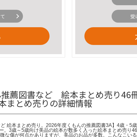
いて
受
る
推薦図書など 絵本まとめ売り46冊 ⭐
絵本まとめ売りの詳細情報
など 絵本まとめ売り。2026年度くもんの推薦図書3A】4歳・5歳
 しー。3歳～5歳向け美品の絵本が数多く入った絵本まとめ売り4
軽微な傷が何点かありますが、美品のお品が多数。こんなこいる