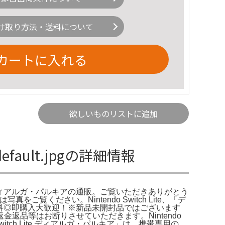
け取り方法・送料について
カートに入れる
欲しいものリストに追加
efault.jpgの詳細情報
witch lite ディアルガ・パルキアの通販。ご覧いただきありがとう
をご覧ください。Nintendo Switch Lite、「デ
無料◎即購入大歓迎！※新品未開封品ではございます
の返金返品等はお断りさせていただきます。Nintendo
 Switch Lite ディアルガ・パルキア」は、携帯専用の