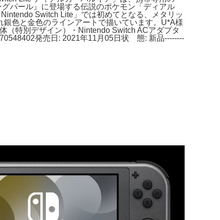
ド・シャイニングパール』に登場する伝説のポケモン「ディアル
tendo Switch Lite」では初めてとなる、メタリッ
銀色と金色のラインアートで描いています。U*A様
特別デザイン）・Nintendo Switch ACアダプタ
48402発売日: 2021年11月05日状 態: 新品--------