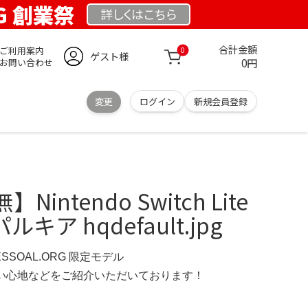
RG 創業祭
詳しくは
こちら
合計金額
ご利用案内
0
ゲスト様
0円
お問い合わせ
変更
ログイン
新規会員登録
ntendo Switch Lite
ア hqdefault.jpg
ESSOAL.ORG 限定モデル
の使い心地などをご紹介いただいております！