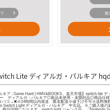
いて
受
る
itch Lite ディアルガ・パルキア hqd
ディアルガ・パルキア : Game Hard | HMV&BOOKS。楽天市場】s
トモンスター ディアルガ・パルキア◎新品未使用・未開封品◎商品仕様は写真
バコ→✖︎※24時間以内発送 匿名配送※値下げ不可※送料
 Switch Light ディアルガ・パルキア 中古品。※ご購入後
商品説明になります。switch light ジャンク品。「Nintendo