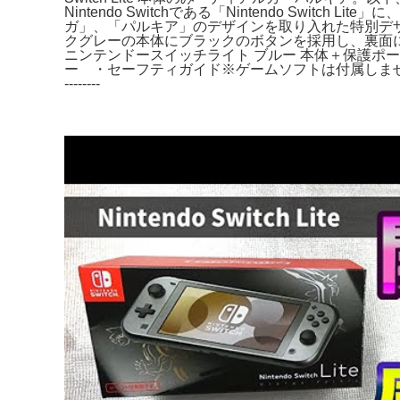
Nintendo Switchである「Nintendo S
ガ」、「パルキア」のデザインを取り入れた特別デザインの本体セ
クグレーの本体にブラックのボタンを採用し、裏面
ニンテンドースイッチライト ブルー 本体＋保護ポーチ付き♪ 
ー ・セーフティガイド※ゲームソフトは付属しません。Nintendo 
--------