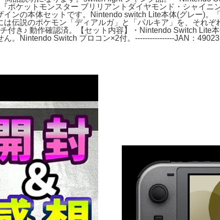
witch Lite」に、『ポケットモンスター ブリリアントダイヤモン
ットです。Nintendo switch Lite本体(グレー)。「Nin
には伝説のポケモン「ディアルガ」と「パルキア」を、それぞれ
動作確認済。【セット内容】・Nintendo Switch Lite本体（
Switch プロコン×2付。----------------JAN：49023705