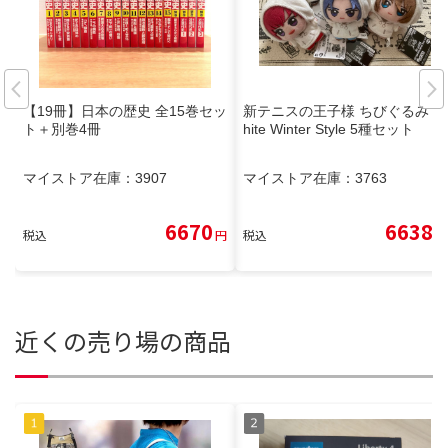
【19冊】日本の歴史 全15巻セッ
新テニスの王子様 ちびぐるみ W
ト＋別巻4冊
hite Winter Style 5種セット
マイストア在庫：
3907
マイストア在庫：
3763
6670
6638
税込
円
税込
円
近くの売り場の商品