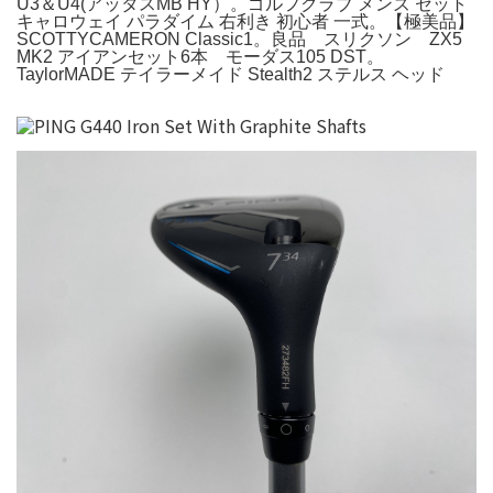
U3＆U4(アッタスMB HY）。ゴルフクラブ メンズ セット
キャロウェイ パラダイム 右利き 初心者 一式。【極美品】
SCOTTYCAMERON Classic1。良品 スリクソン ZX5
MK2 アイアンセット6本 モーダス105 DST。
TaylorMADE テイラーメイド Stealth2 ステルス ヘッド