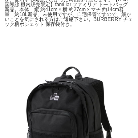
国際線 機内販売限定】familiar ファミリア トートバッグ
新品。本体 縦 約41cm × 横 約27cm × マチ 約14cm容
量 約18L新品、未使用ですが、自宅保管ですので、細か
いことを気にされる方はご遠慮下さい。BURBERRY チェ
ック柄ポシェット 保存袋付き。