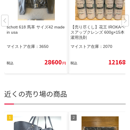
schott 618 馬革 サイズ42 made
【売り尽くし】花王 IROKAベー
in usa
スアップクレンズ 600g×15本 洗
濯用洗剤
マイストア在庫：
3650
マイストア在庫：
2070
28600
12168
税込
円
税込
円
近くの売り場の商品