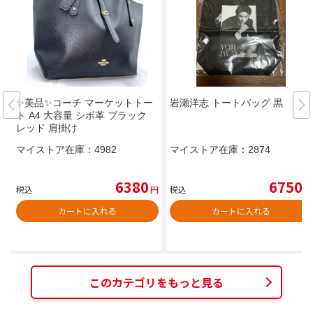
✨美品✨コーチ マーケットトー
岩瀬洋志 トートバッグ 黒
ト A4 大容量 シボ革 ブラック
レッド 肩掛け
マイストア在庫：
4982
マイストア在庫：
2874
6380
6750
税込
円
税込
円
カートに入れる
カートに入れる
このカテゴリをもっと見る