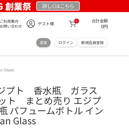
RG 創業祭
詳しくは
こちら
合計金額
ご利用案内
0
ゲスト様
0円
お問い合わせ
変更
ログイン
新規会員登録
Glass
ジプト 香水瓶 ガラス
セット まとめ売り エジプ
瓶 パフュームボトル イン
n Glass