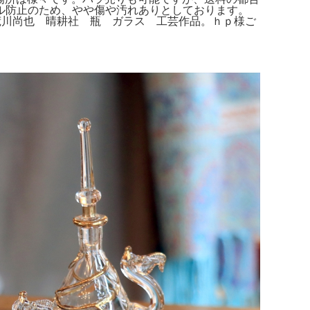
ブル防止のため、やや傷や汚れありとしております。
さい。荒川尚也 晴耕社 瓶 ガラス 工芸作品。ｈｐ様ご