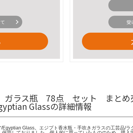
いて
受
る
ガラス瓶 78点 セット まとめ売
tian Glassの詳細情報
tian Glass。エジプト香水瓶・手吹きガラスの工芸品/ラクダ2頭セット
して、保管しておりました。個人的に買っていたもののため、購