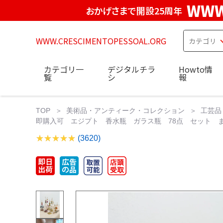
WWW
おかげさまで開設25周年
WWW.CRESCIMENTOPESSOAL.ORG
カテゴリ一
デジタルチラ
Howto情
覧
シ
報
TOP
美術品・アンティーク・コレクション
工芸品
即購入可 エジプト 香水瓶 ガラス瓶 78点 セット まとめ売
(3620)