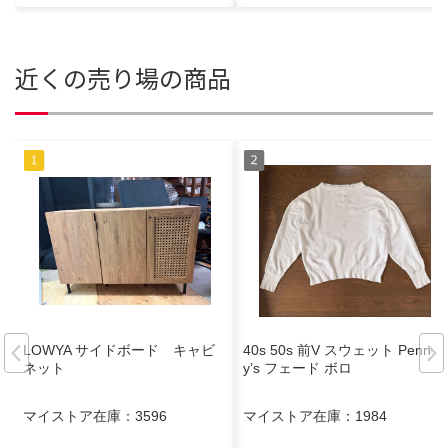
近くの売り場の商品
LOWYA サイドボード キャビ
40s 50s 前V スウェット Penne
ネット
y’s フェード ボロ
マイストア在庫：
3596
マイストア在庫：
1984