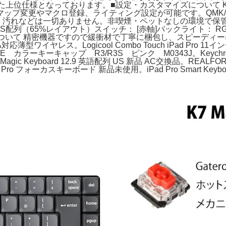
位仕様となっております。■設定・カスタマイズについて Keych
ップ変更やマクロ登録、ライティング設定が可能です。QMK/V
、汚れなどは一切ありません。非喫煙・ペットなしの環境で保管
列（65%レイアウト）スイッチ： [赤軸]バックライト： RGB接続： 2.
 VIA 対応■発送について 精密機器ですので緩衝材で丁寧に梱包し、スピ
IA対応薄型ワイヤレス。Logicool Combo Touch iPad Pro 11イ
FORCE カラーキーキャップ R3/R3S ピンク M0343J。Key
Magic Keyboard 12.9 英語配列 US 新品 AC交換品。REAL
 Pro フォーカスキーボード 新品未使用。iPad Pro Smart Keyboa