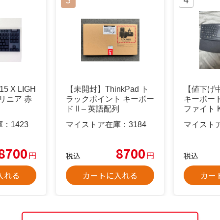
 X LIGH
【未開封】ThinkPad ト
【値下げ
L リニア 赤
ラックポイント キーボー
キーボード
ド II – 英語配列
ファイト K
庫：
1423
マイストア在庫：
3184
マイスト
8700
8700
円
円
税込
税込
入れる
カートに入れる
カー