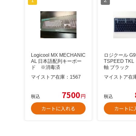
Logicool MX MECHANIC
ロジクール G915
AL 日本語配列キーボー
TSPEED TK
ド ※消毒済
軸 ブラック
マイストア在庫：
1567
マイストア在
7500
円
税込
税込
カートに入れる
カートに