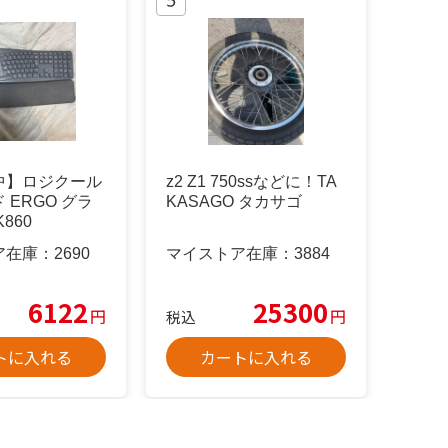
中】ロジクール
z2 Z1 750ssなどに！TA
 ERGO グラ
KASAGO タカサゴ
860
ア在庫：
2690
マイストア在庫：
3884
6122
25300
円
円
税込
トに入れる
カートに入れる