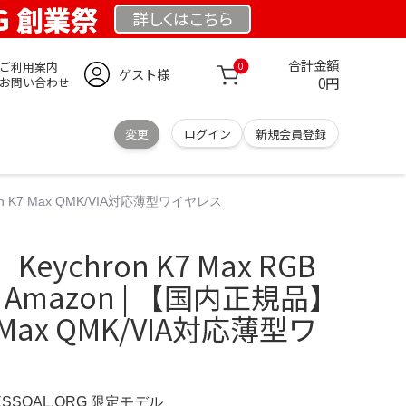
RG 創業祭
詳しくは
こちら
合計金額
ご利用案内
0
ゲスト様
0円
お問い合わせ
変更
ログイン
新規会員登録
on K7 Max QMK/VIA対応薄型ワイヤレス
ychron K7 Max RGB
Amazon | 【国内正規品】
7 Max QMK/VIA対応薄型ワ
ESSOAL.ORG 限定モデル