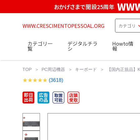
WWW
おかげさまで開設25周年
WWW.CRESCIMENTOPESSOAL.ORG
カテゴリ一
デジタルチラ
Howto情
覧
シ
報
TOP
PC周辺機器
キーボード
【国内正規品】Key
(3618)