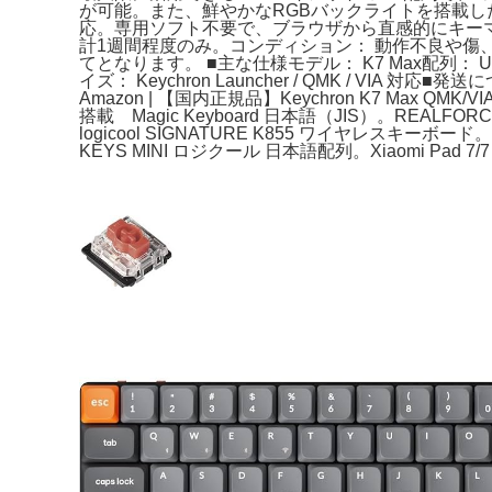
が可能。また、鮮やかなRGBバックライトを搭載した上
応。専用ソフト不要で、ブラウザから直感的にキーマ
計1週間程度のみ。コンディション： 動作不良や傷
てとなります。 ■主な仕様モデル： K7 Max配列： US配
イズ： Keychron Launcher / QMK /
Amazon | 【国内正規品】Keychron K7 Max QMK/V
搭載 Magic Keyboard 日本語（JIS）。REAL
logicool SIGNATURE K855 ワイヤレスキーボード。
KEYS MINI ロジクール 日本語配列。Xiaomi Pad 7/7