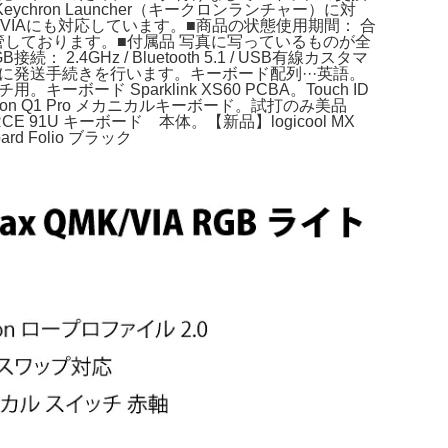
ron Launcher（キークロンランチャー）に対
IAにも対応しています。■商品の状態使用期間： 合
しております。■付属品 写真に写っているものが全
4GHz / Bluetooth 5.1 / USB有線カスタマ
ーディーに発送手続きを行います。キーボード配列···英語。
ンチ用。キーボード Sparklink XS60 PCBA。Touch ID
chron Q1 Pro メカニカルキーボード。試打のみ美品
FORCE 91U キーボード 本体。【新品】logicool MX
rd Folio ブラック