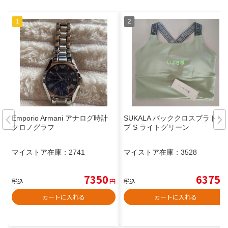
Emporio Armani アナログ時計
SUKALA バッククロスブラトッ
クロノグラフ
プ S ライトグリーン
マイストア在庫：
2741
マイストア在庫：
3528
7350
6375
税込
円
税込
円
カートに入れる
カートに入れる