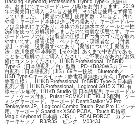
Hacking Keyboard) Professional Hybrid Type-S 英語/日
本。おまけでキーボードルーフ(黒)をお付けします。2019
年の発売日に購入し2年ほど使用、その後は使用せず保管
していました。【商品の状態】使用回数：2年ほど。汚れ
や傷：キーボード本体は少し汚れ傷あり。キーボードルー
フは全体的にキズあり。本体の方は無水エタノールと中性
洗剤を使って分解清掃しましたので綺麗な状態です。キー
ボードルーフのほうは製品の仕様上四つ角のゴム足が取れ
やすいです。保管状況：ペットなし・喫煙者なし【付属
品】・外箱、説明書すべてあり【発送について】発送方
法：佐川急便/日本郵便 【その他】あくまで中古品である
ことをご理解の上ご購入ください。ご不明点があればお気
軽にコメントください。HHKB Professional HYBRID
Type-S（日本語配列／白）型番：PD-KB820WSカラー：
白配列：日本語配列（JIS）69キー接続：Bluetooth／
USB Type-Cキースイッチ：静電容量無接点方式（Type-S
静音仕様）。HHKB Professional HYBRID Type-S 日本語
配列／雪｜HHKB,Professional。Logicool G915 X TKL 有
線モデル 箱付。HHKB Studio 雪 日本語配列 キーボードル
ーフ・ケース付き。Pulsar PCMK2 HE TKL JIS配列 ゲー
ミングキーボード。キーボード DeathStalker V2 Pro
Tenkeyless JP。Logicool Combo Touch iPad Pro 11インチ
用。キーボード Sparklink XS60 PCBA。Touch ID搭載
Magic Keyboard 日本語（JIS）。REALFORCE カラー
キーキャップ R3/R3S ピンク M0343J