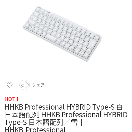
シェア
HOT !
HHKB Professional HYBRID Type-S 白
日本語配列 HHKB Professional HYBRID
Type-S 日本語配列／雪｜
HHKB,Professional