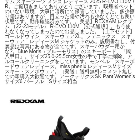
ザム スキーブーツ メンズ レディース 2025 R-EVO 110M /
R。ご覧頂きましてありがとうございます。喫煙者ペット
のいない環境、大事に暗所にて保管していました。多少擦
り傷はありますが、目立った傷や汚れも少なくとても良い
状態です。動作確認済みです。。美品】REXXAM レクザ
ム （22-23モデル） R-EVO 110M 【公式通販】。もう使
わなくなってしまったので出品しました。【上下セット】
ゴールドウィン スキーウェアXL。フェニックス スキ
ーウェア レディースM ジャケットのみ。説明書なし、付
属品は写真にある物が全てです。スキーパウダー用か
な?。Blue Moris（ブルーモリス）のスキーボード、「闇
八甲田」。サイズ25.0-25.5cm女性の手で丁寧に掃除、ア
ルコールクリーニングをしています。モンベル スキーボ
ードウェアレディース。miss phenix レディースMサイズ
スキー・スノボウェア。［発送］送料無料♪コメント無し
での即購入大歓迎です。アークテリクスSK Pant Women's
サイズ6 パープル Sサイズ相当