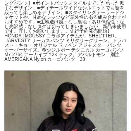
ングパンツ】■ポイントバックスタイルまでこだわった派
手なデザイン。■ディテールワイドなシルエットでも裾を
絞っても楽しめるデザイン。■スタイリングテーラードジ
ャケットや、甘めなシャツなど意外性のある組み合わせが
おすすめです。■生地透け感：なし裏地：あり伸縮性：な
し光沢感：なしタグは切ってしまいましたが、新品未使用
です。宜しくお願いします。。先行予約発売開始】
HONDA | MOUSSY コラボアイテムが、SHEL'TTER。
HARVESTY サーカスパンツ ミリタリーグリーン。トラバ
ストーキョー オリジナル ワッペン アジャスター パンツ
オーバーサイズ。希少ジルボー テクニカル カーゴパンツ
M7-2764 アーカイブ Y2K テック。アパルトモン 別注
AMERICANA Nylon カーゴパンツ 38