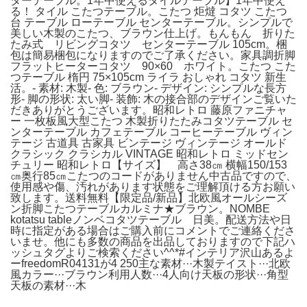
ターテーブル。1年中使えるタイルテーブル】1年中使え
る！ タイル こたつテーブル。こたつ 炬燵 コタツ こたつ
台 テーブル ローテーブル センターテーブル。シンプルで
美しい木製のこたつ、ブラウン仕上げ。もんもん 折りた
たみ式 リビングコタツ センターテーブル 105cm。梱
包は簡易梱包になりますのでご了承ください。家具調折脚
フラットヒーターコタツ 90×60 ホワイト。こたつ こた
つテーブル 楕円 75×105cm ライラ おしゃれ コタツ 新生
活。- 素材: 木製- 色: ブラウン- デザイン: シンプルな長方
形- 脚の形状: 太い脚- 装飾: 木の接合部のデザインご覧いた
だきありがとうございます。昭和レトロ 藤原ファニチャ
ー 一枚板風大型こたつ 木製折りたたみコタツテーブル セ
ンターテーブル カフェテーブル コーヒーテーブル ヴィン
テージ 古道具 古家具 ビンテージ ヴィンテージ オールド
クラシック クラシカル VINTAGE 昭和レトロ ミッドセン
チュリー 昭和レトロ【サイズ】 高さ38㎝ 横幅150/153
㎝奥行85㎝こたつのコードがありません中古品ですので、
使用感や傷、汚れがあります状態をご理解頂ける方お願い
致します。送料無料【限定品/新品】北欧風オールシーズ
ン折脚こたつテーブルカルミナ★ブラウン。NOMBE
kotatsu tableノンベコタツテーブル 日美。配送方法や日
時に指定がある場合はご購入前にコメントでご連絡くださ
いませ。他にも多数の商品を出品しておりますので下記ハ
ッシュタグよりご検索ください^^*#インテリア沢山あるよ
ーfreedomR04131が4 250主な素材···木製テイスト···北欧
風カラー···ブラウン利用人数···4人向け天板の形状···角型
天板の素材···木