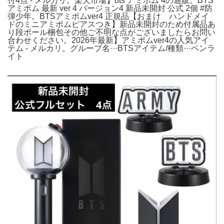
付4点 - メルカリ。楽天市場】bts アミボム 4の通販。BTS
アミボム 最新 ver 4 バージョン4 新品未開封 公式 2個 #防
弾少年。BTSアミボムver4 正規品【おまけ ハンドメイ
ドのミニアミボムピアスつき】新品未開封のため付属品あ
り段ボール梱包その他ご不明な点がございましたらお問い
合わせください。2026年最新】アミボムver4の人気アイ
テム - メルカリ。グループ名···BTSアイテム/種類···ペンラ
イト