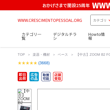
WWW
おかげさまで開設25周年
WWW.CRESCIMENTOPESSOAL.ORG
カテゴリ一
デジタルチラ
Howto情
覧
シ
報
TOP
楽器・機材
ベース
【中古】ZOOM B2 
(3668)