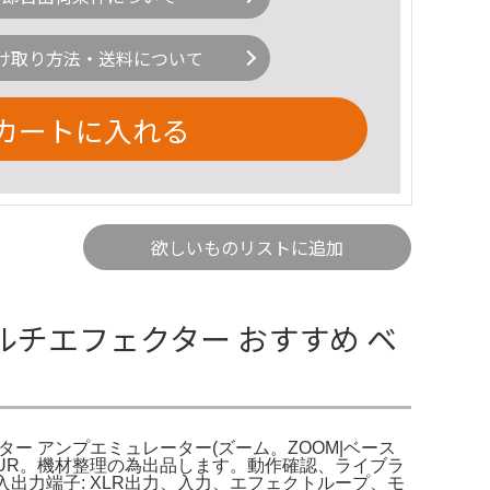
け取り方法・送料について
カートに入れる
欲しいものリストに追加
R マルチエフェクター おすすめ ベ
ェクター アンプエミュレーター(ズーム。ZOOM|ベース
OUR。機材整理の為出品します。動作確認、ライブラ
書- 入出力端子: XLR出力、入力、エフェクトループ、モ