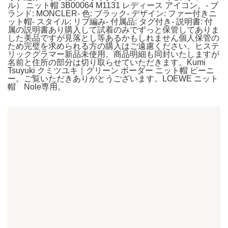
ル） ニット帽 3B00064 M1131 レディース アイコン。- ブ
ランド: MONCLER- 色: ブラック- デザイン: ファー付きニ
ット帽- スタイル: リブ編み- 付属品: タグ付き- 説明書: 付
属の説明書あり購入して試着のみでずっと保管してありま
した美品ですが見落とし等あるかもしれません個人保管の
ため完璧を求められる方の購入はご遠慮ください。ヒステ
リックグラマー新品未使用。商品明細も同封いたしますが
名前と住所の部分は切り取らせていただきます。Kumi
Tsuyuki クミツユキ｜グリーン ボーダー ニット帽 ビーニ
ー。ご覧いただきありがとうございます。LOEWE ニット
帽 Nole専用。