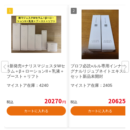
⭐️新発売⭐️ナリスマジェスタWセ
プロフ必読⭐︎ルル専用インナーシ
ラム＋β＋ローションII＋乳液＋
グナルリジュブネイトエキス6本
ブースト＋リフト
セット新品未開封
マイストア在庫：
4240
マイストア在庫：
2405
20270
20625
税込
円
税込
円
カートに入れる
カートに入れる