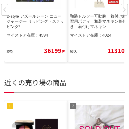
B-style アズールレーン ニュー
和装トルソー可動腕 着付け練
ジャージー リッピング・ステッ
習用ボディ 和装マネキン腕付
ピング!
き 着付けマネキン
マイストア在庫：
4594
マイストア在庫：
4024
36199
11310
税込
円
税込
円
近くの売り場の商品