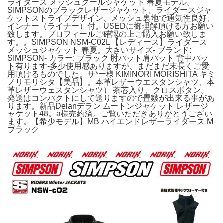
ライダース メッシュクールジャケット 春夏モデル。
SIMPSONのブラックレザージャケット、ライダースジャ
ケットストライプデザイン、メッシュ裏地で通気性良好、
インナー（ライナー）付。USEDに御理解頂ける方お願い
致します。プロフィールご確認の上ご購入お願い致しま
す。。SIMPSON NSM-C02L 【レディース】ライダース
メッシュジャケット 春夏。大きいサイズ- ブランド:
SIMPSON- カラー: ブラック 肘パット肩パット 背中パッ
ト有ります-多少使用感ありますが、まだまだ末長くご愛
用頂けるものでした。サ*ー様 KIMINORI MORISHITA キミ
ノリモリシタ【美品】。本革レザーウエスタンシャツ、本
革レザーウェスタンシャツ） 茶芯入り、クロスボタン。
発送はコンパクトにして送りますので畳皺が出来る事があ
ります。新品Delanデラン ムートンジャケット レザージ
ャケット48。a様売約済。ご覧いただきありがとうござい
ます。【希少モデル】MB ハイエンドレザーライダース M
ブラック