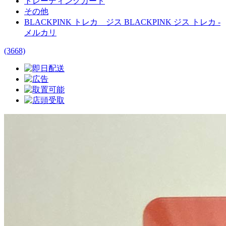
トレーディングカード
その他
BLACKPINK トレカ ジス BLACKPINK ジス トレカ -
メルカリ
(3668)