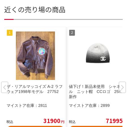
近くの売り場の商品
ザ・リアルマッコイズ A-2 ラフ
値下げ！新品未使用 シャネ
ウェア1998年モデル 27752
ル ニット帽 CCロゴ 25K 最
新作
マイストア在庫：
2811
マイストア在庫：
2899
31900
71995
税込
円
税込
円