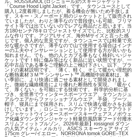
ル。ROSSIGNOL (ロシニョール)のスキージャケット
「Course Hood Light Jacket」です。 タウンユースとして
購入し2度着用しましたが、着る機会が無いため手放しま
す。スキー・スノーボード用のジャケットとして販売され
ていましたが、わりと薄手なので普段使いも可能、フリマ
サイト等では出ていないのでレアな商品だと思います。当
方180センチ78キロでジャストサイズでした、比較的スリ
ムな作りです。アジアLサイズ、海外Mサイズと言った感
じです。個人的な意見ですが、タウンユースでは軽量で充
分な暖かさですが、薄手なので山で使用する場合はインナ
ーの工夫やインサレーションとして使用する方が良いかも
知れません。でも、他の人とカブる事もなく格好いいジャ
ケットです！特に傷み等はなく新品に近い状態ですが、一
応中古品である事をご理解の上ご検討下さい。以下、ブラ
ンドの素材説明です。「薄く、軽く、そして暖かい理想的
な断熱素材３Ｍ™ シンサレート™ 高機能中綿素材は、寒
い季節に、より快適に過ごせる素材として開発されまし
た。微細な繊維構造により優れた断熱性を実現。「暖かく
て、厚くない」を可能にする技術です。 科学的分析に基
づき、全世界でウィンタースポーツウエア、タウンカジュ
アルウエアからファッショナブルウエア、手袋、ブーツ、
帽子、寝具にまで採用され、スリムで快適な暖かさをお届
けしています。」ロシニョールアウトドアウェアアウトド
アジャケットウインタースポーツスキーウェアスノボウェ
ア化繊ダウンダウンジャケット軽量防風防寒フード付撥水
スリムフィットブルゾン。2026年最新】rossignol ダウン
の人気アイテム - メルカリ。ASICS スキーウェア サイズ
175cm グレー/イエロー。NORRONA tomok GORE–TEX