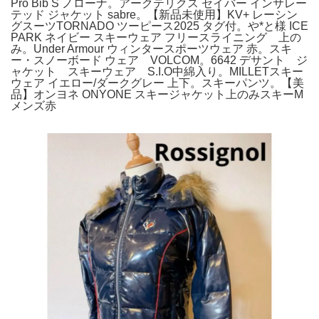
Pro Bib S ノローナ。アークテリクス セイバー インサレー
テッド ジャケット sabre。【新品未使用】KV+ レーシン
グスーツTORNADO ツーピース2025 タグ付。や*と様 ICE
PARK ネイビー スキーウェア フリースライニング 上の
み。Under Armour ウィンタースポーツウェア 赤。スキ
ー・スノーボード ウェア VOLCOM。6642 デサント ジ
ャケット スキーウェア S.I.O中綿入り。MILLETスキー
ウェア イエロー/ダークグレー 上下。スキーパンツ。【美
品】オンヨネ ONYONE スキージャケット上のみスキーM
メンズ赤